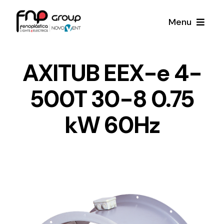
Skip
Menu
to
content
Productos
AXITUB EEX-e 4-
500T 30-8 0.75
Noticias
kW 60Hz
Proyectos
Iluminación y Material Eléctrico
Sobre Nosotros
Toda una gama de productos de iluminación y
material eléctrico.
Contacto