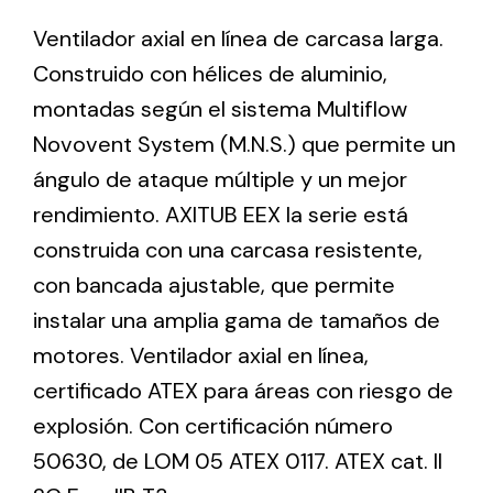
Ventilador axial en línea de carcasa larga.
Construido con hélices de aluminio,
Ventilation
montadas según el sistema Multiflow
The incorporation of Novovent into the group
meant a greater offer of ventilation products for
Novovent System (M.N.S.) que permite un
different uses
ángulo de ataque múltiple y un mejor
rendimiento. AXITUB EEX la serie está
construida con una carcasa resistente,
con bancada ajustable, que permite
instalar una amplia gama de tamaños de
Iluminación Solar
motores. Ventilador axial en línea,
Variedad de soluciones solares para todo tipo
certificado ATEX para áreas con riesgo de
de necesidades.
explosión. Con certificación número
50630, de LOM 05 ATEX 0117. ATEX cat. II