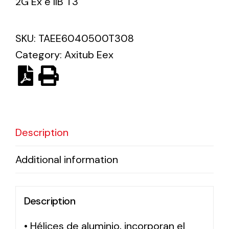
2G Ex e IIB T3
Solar lighting
SKU:
TAEE6040500T308
Variety of solar solutions for all kinds of needs.
Category:
Axitub Eex
Description
Additional information
Description
• Hélices de aluminio, incorporan el