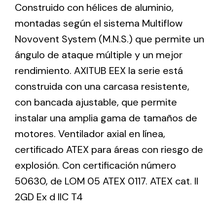
Construido con hélices de aluminio,
montadas según el sistema Multiflow
Ventilation
Novovent System (M.N.S.) que permite un
The incorporation of Novovent into the group
ángulo de ataque múltiple y un mejor
meant a greater offer of ventilation products for
rendimiento. AXITUB EEX la serie está
different uses
construida con una carcasa resistente,
con bancada ajustable, que permite
instalar una amplia gama de tamaños de
motores. Ventilador axial en línea,
certificado ATEX para áreas con riesgo de
Iluminación Solar
explosión. Con certificación número
Variedad de soluciones solares para todo tipo
50630, de LOM 05 ATEX 0117. ATEX cat. II
de necesidades.
2GD Ex d IIC T4