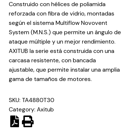
Construido con hélices de poliamida
reforzada con fibra de vidrio, montadas
Ventilation
según el sistema Multiflow Novovent
The incorporation of Novovent into the group
System (M.N.S.) que permite un ángulo de
meant a greater offer of ventilation products for
ataque múltiple y un mejor rendimiento.
different uses
AXITUB la serie está construida con una
carcasa resistente, con bancada
ajustable, que permite instalar una amplia
gama de tamaños de motores.
Iluminación Solar
SKU:
TA4880T30
Variedad de soluciones solares para todo tipo
de necesidades.
Category:
Axitub