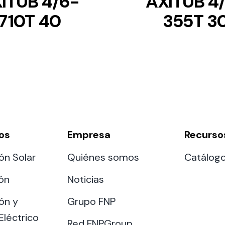
ITUB 4/6-
AXITUB 4
710T 40
355T 3
os
Empresa
Recurso
ón Solar
Quiénes somos
Catálog
ión
Noticias
ón y
Grupo FNP
Eléctrico
Red FNPGroup