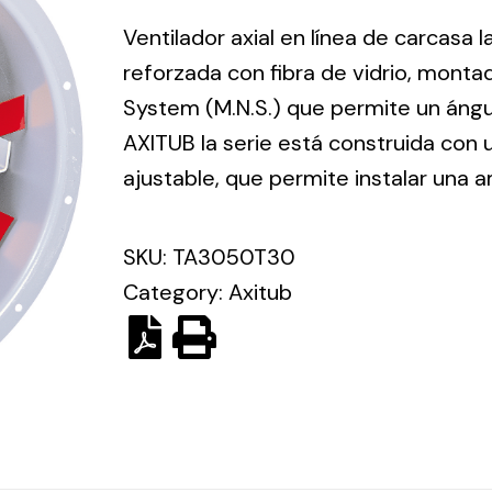
ico.
Ventilador axial en línea de carcasa 
reforzada con fibra de vidrio, mont
Ventilation
System (M.N.S.) que permite un ángu
AXITUB la serie está construida con
The
Solar ligh
ting and
incorporation of
ajustable, que permite instalar una
Variety of s
rical
Novovent into
solutions for
the group
pment
SKU:
TA3050T30
kinds of nee
meant a greater
lete
Category:
Axitub
offer of
ons in
ventilation
ng and
products for
ical
different uses
al for
project
eed