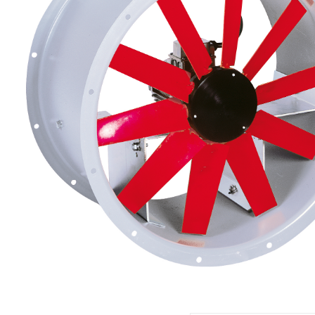
eléctr
Ligh
Elect
Equi
Comp
soluti
lighti
electr
materi
each 
and n