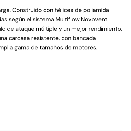
larga. Construido con hélices de poliamida
adas según el sistema Multiflow Novovent
lo de ataque múltiple y un mejor rendimiento.
 una carcasa resistente, con bancada
ting
 amplia gama de tamaños de motores.
olar
 all
ds.