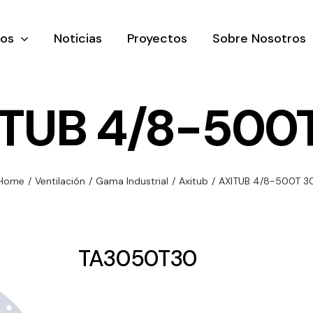
tos
Noticias
Proyectos
Sobre Nosotros
TUB 4/8-500
nación y
Ventilación
Iluminaci
Home
/
Ventilación
/
Gama Industrial
/
Axitub
/
AXITUB 4/8-500T 3
rial
Amplia gama de
Solar
rico
ventiladores y
Variedad de
equipos de
una gama
soluciones
TA3050T30
ventilación
oductos de
solares par
industriales
ación y
todo tipo d
al
necesidades