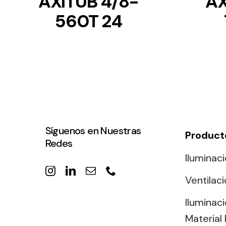
AXITUB 4/8-
AX
560T 24
Síguenos en Nuestras
Product
Redes
Iluminaci
Ventilac
Iluminaci
Material 