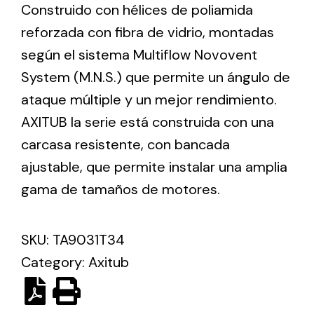
Construido con hélices de poliamida
reforzada con fibra de vidrio, montadas
Ventilation
según el sistema Multiflow Novovent
The incorporation of Novovent into the group
System (M.N.S.) que permite un ángulo de
meant a greater offer of ventilation products for
ataque múltiple y un mejor rendimiento.
different uses
AXITUB la serie está construida con una
carcasa resistente, con bancada
ajustable, que permite instalar una amplia
gama de tamaños de motores.
Iluminación Solar
SKU:
TA9031T34
Variedad de soluciones solares para todo tipo
de necesidades.
Category:
Axitub