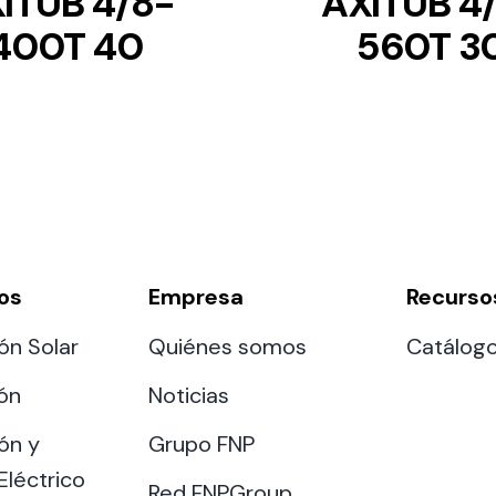
ITUB 4/8-
AXITUB 4
400T 40
560T 3
os
Empresa
Recurso
ón Solar
Quiénes somos
Catálog
ión
Noticias
ón y
Grupo FNP
Eléctrico
Red FNPGroup