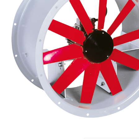
eléctr
Ligh
Elect
Equi
Comp
soluti
lighti
electr
materi
each 
and n