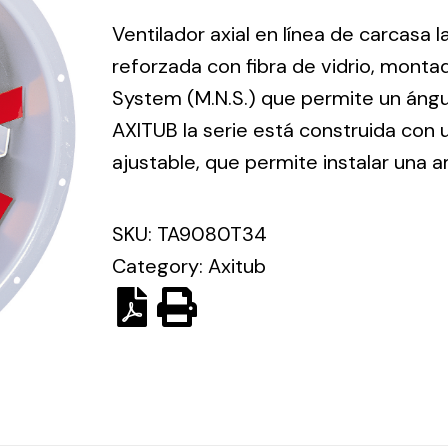
ico.
Ventilador axial en línea de carcasa 
reforzada con fibra de vidrio, mont
Ventilation
System (M.N.S.) que permite un ángu
AXITUB la serie está construida con
The
Solar ligh
ting and
incorporation of
ajustable, que permite instalar una
Variety of s
rical
Novovent into
solutions for
the group
pment
SKU:
TA9080T34
kinds of nee
meant a greater
lete
Category:
Axitub
offer of
ons in
ventilation
ng and
products for
ical
different uses
al for
project
eed