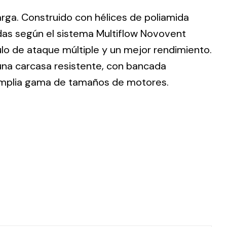
larga. Construido con hélices de poliamida
adas según el sistema Multiflow Novovent
lo de ataque múltiple y un mejor rendimiento.
 una carcasa resistente, con bancada
ting
 amplia gama de tamaños de motores.
olar
 all
ds.