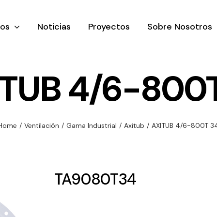
tos
Noticias
Proyectos
Sobre Nosotros
TUB 4/6-800
nación y
Ventilación
Iluminaci
Home
/
Ventilación
/
Gama Industrial
/
Axitub
/
AXITUB 4/6-800T 3
rial
Amplia gama de
Solar
rico
ventiladores y
Variedad de
equipos de
una gama
soluciones
TA9080T34
ventilación
oductos de
solares par
industriales
ación y
todo tipo d
al
necesidades