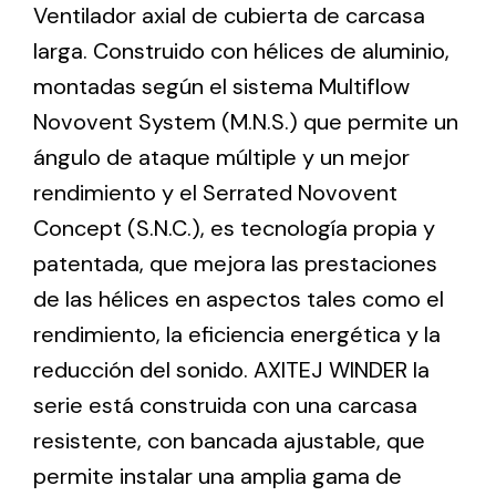
Ventilador axial de cubierta de carcasa
larga. Construido con hélices de aluminio,
Ventilation
montadas según el sistema Multiflow
The incorporation of Novovent into the group
Novovent System (M.N.S.) que permite un
meant a greater offer of ventilation products for
ángulo de ataque múltiple y un mejor
different uses
rendimiento y el Serrated Novovent
Concept (S.N.C.), es tecnología propia y
patentada, que mejora las prestaciones
de las hélices en aspectos tales como el
rendimiento, la eficiencia energética y la
Iluminación Solar
reducción del sonido. AXITEJ WINDER la
Variedad de soluciones solares para todo tipo
serie está construida con una carcasa
de necesidades.
resistente, con bancada ajustable, que
permite instalar una amplia gama de