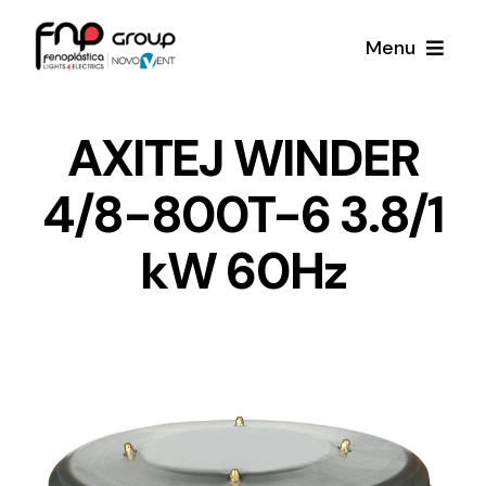
Skip
Menu
to
content
Productos
AXITEJ WINDER
4/8-800T-6 3.8/1
Noticias
kW 60Hz
Proyectos
Iluminación y Material Eléctrico
Sobre Nosotros
Toda una gama de productos de iluminación y
material eléctrico.
Contacto