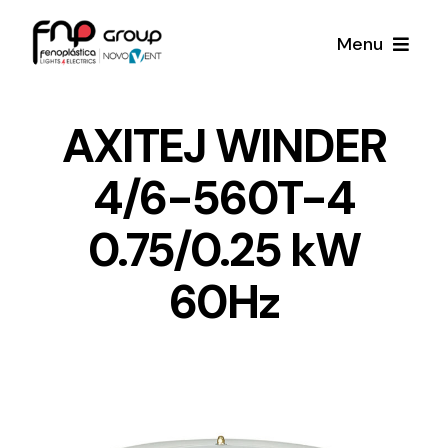
Skip
Menu
to
content
Productos
AXITEJ WINDER
4/6-560T-4
Noticias
0.75/0.25 kW
Proyectos
60Hz
Iluminación y Material Eléctrico
Sobre Nosotros
Toda una gama de productos de iluminación y
material eléctrico.
Contacto