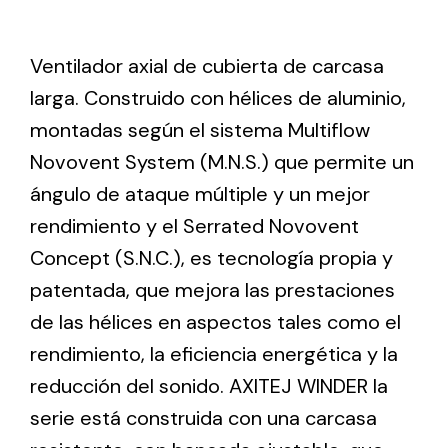
Ventilador axial de cubierta de carcasa
Ventilation
larga. Construido con hélices de aluminio,
The incorporation of Novovent into the group
meant a greater offer of ventilation products for
montadas según el sistema Multiflow
different uses
Novovent System (M.N.S.) que permite un
ángulo de ataque múltiple y un mejor
rendimiento y el Serrated Novovent
Concept (S.N.C.), es tecnología propia y
patentada, que mejora las prestaciones
Iluminación Solar
de las hélices en aspectos tales como el
Variedad de soluciones solares para todo tipo
rendimiento, la eficiencia energética y la
de necesidades.
reducción del sonido. AXITEJ WINDER la
serie está construida con una carcasa