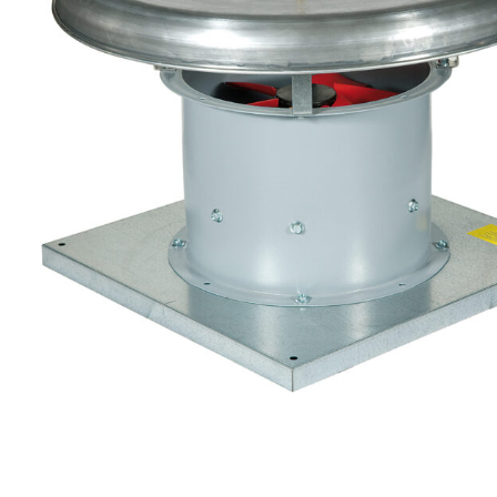
eléctr
Ligh
Elect
Equi
Comp
soluti
lighti
electr
materi
each 
and n