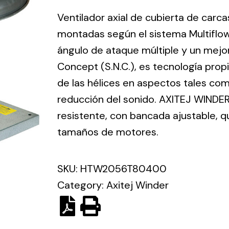
ico.
Ventilador axial de cubierta de carca
montadas según el sistema Multiflo
Ventilation
ángulo de ataque múltiple y un mejo
Concept (S.N.C.), es tecnología prop
The
Solar ligh
ting and
incorporation of
de las hélices en aspectos tales como
Variety of s
rical
Novovent into
reducción del sonido. AXITEJ WINDER
solutions for
the group
pment
resistente, con bancada ajustable, 
kinds of nee
meant a greater
lete
tamaños de motores.
offer of
ons in
ventilation
ng and
products for
SKU:
HTW2056T80400
ical
different uses
Category:
Axitej Winder
al for
project
eed