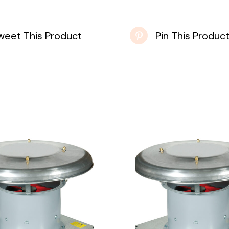
weet This Product
Pin This Produc
DETAILS
DETAILS