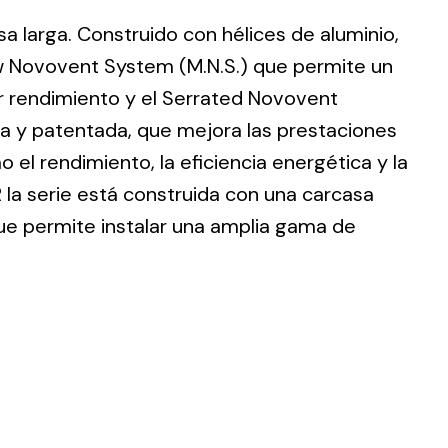
sa larga. Construido con hélices de aluminio,
w Novovent System (M.N.S.) que permite un
r rendimiento y el Serrated Novovent
ia y patentada, que mejora las prestaciones
ting
 el rendimiento, la eficiencia energética y la
olar
 la serie está construida con una carcasa
 all
que permite instalar una amplia gama de
ds.