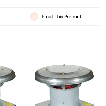
t
Email This Product
DETAILS