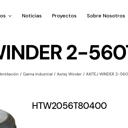
tos
Noticias
Proyectos
Sobre Nosotros
WINDER 2-560
nación y
Ventilación
Iluminaci
entilación
/
Gama Industrial
/
Axitej Winder
/
AXITEJ WINDER 2-560
rial
Amplia gama de
Solar
rico
ventiladores y
Variedad de
equipos de
una gama
soluciones
HTW2056T80400
ventilación
oductos de
solares par
industriales
ación y
todo tipo d
al
necesidades