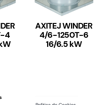
NDER
AXITEJ WINDER
T-4
4/6-1250T-6
 kW
16/6.5 kW
s
Política de Cookies