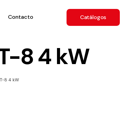
Contacto
Catálogos
T-8 4 kW
ón
T-8 4 kW
a
e
.