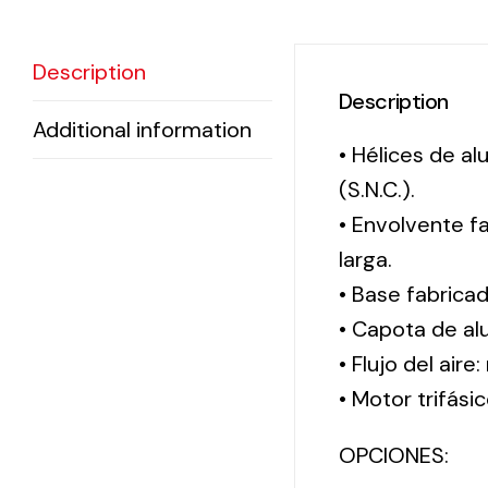
Description
Description
Additional information
• Hélices de a
(S.N.C.).
• Envolvente f
larga.
• Base fabrica
• Capota de al
• Flujo del aire
• Motor trifási
OPCIONES: