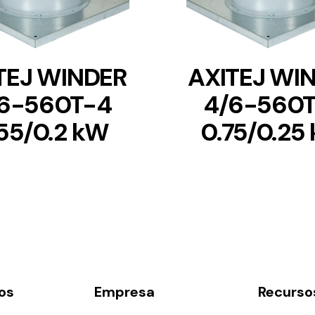
TEJ WINDER
AXITEJ WI
6-560T-4
4/6-560
55/0.2 kW
0.75/0.25
os
Empresa
Recurso