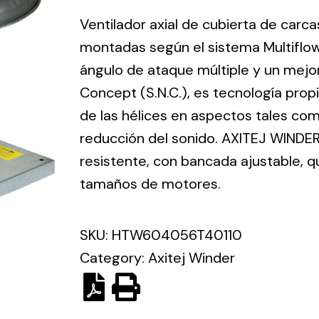
ico.
Ventilador axial de cubierta de carca
montadas según el sistema Multiflo
Ventilation
ángulo de ataque múltiple y un mejo
Concept (S.N.C.), es tecnología prop
The
Solar ligh
ting and
incorporation of
de las hélices en aspectos tales como
Variety of s
rical
Novovent into
reducción del sonido. AXITEJ WINDER
solutions for
the group
pment
resistente, con bancada ajustable, 
kinds of nee
meant a greater
lete
tamaños de motores.
offer of
ons in
ventilation
ng and
products for
SKU:
HTW604056T40110
ical
different uses
Category:
Axitej Winder
al for
project
eed