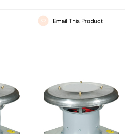
t
Email This Product
DETAILS