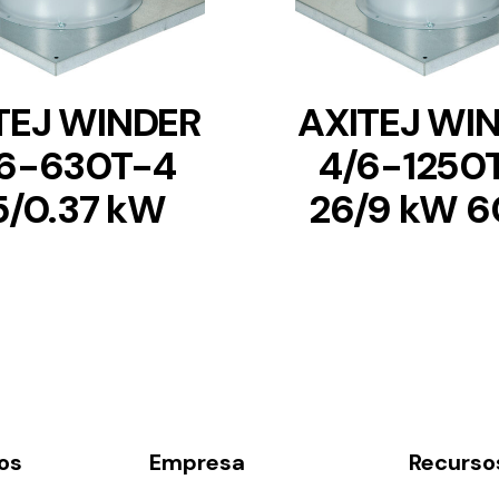
TEJ WINDER
AXITEJ WI
6-630T-4
4/6-1250
.5/0.37 kW
26/9 kW 6
os
Empresa
Recurso