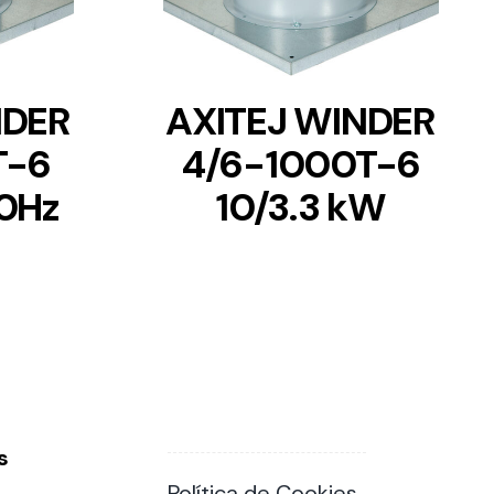
NDER
AXITEJ WINDER
T-6
4/6-1000T-6
0Hz
10/3.3 kW
s
Política de Cookies