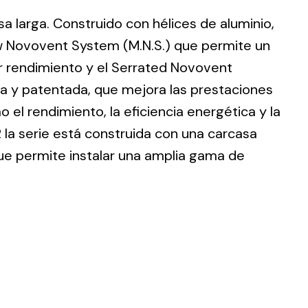
sa larga. Construido con hélices de aluminio,
w Novovent System (M.N.S.) que permite un
r rendimiento y el Serrated Novovent
ia y patentada, que mejora las prestaciones
ting
 el rendimiento, la eficiencia energética y la
olar
 la serie está construida con una carcasa
 all
que permite instalar una amplia gama de
ds.