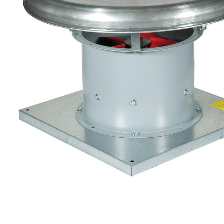
eléctr
Ligh
Elect
Equi
Comp
soluti
lighti
electr
materi
each 
and n