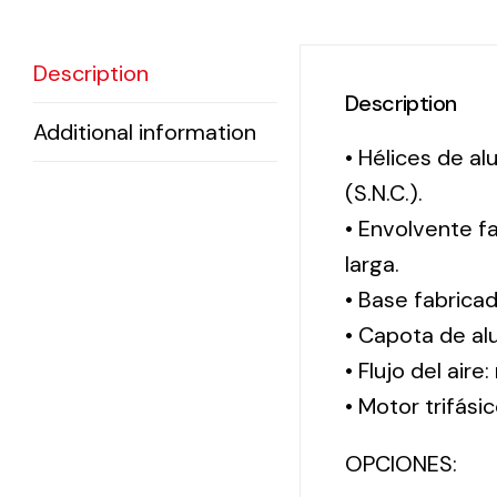
Description
Description
Additional information
• Hélices de a
(S.N.C.).
• Envolvente f
larga.
• Base fabrica
• Capota de al
• Flujo del aire
• Motor trifási
OPCIONES: