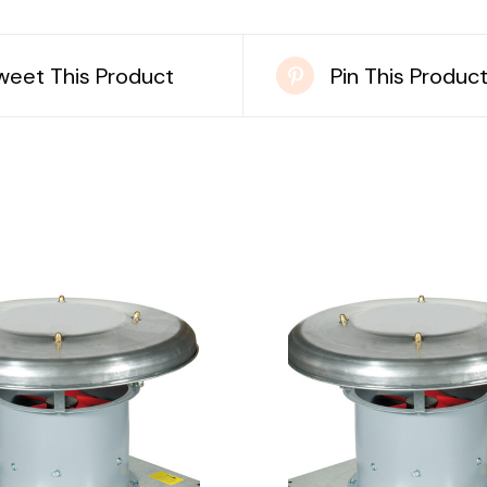
weet This Product
Pin This Produc
DETAILS
DETAILS