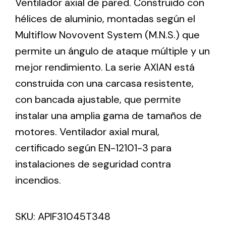
Ventilador axial de pared. Construido con
hélices de aluminio, montadas según el
Ventilation
Multiflow Novovent System (M.N.S.) que
permite un ángulo de ataque múltiple y un
The incorporation of Novovent into the group
meant a greater offer of ventilation products for
mejor rendimiento. La serie AXIAN está
different uses
construida con una carcasa resistente,
con bancada ajustable, que permite
instalar una amplia gama de tamaños de
motores. Ventilador axial mural,
certificado según EN-12101-3 para
Iluminación Solar
instalaciones de seguridad contra
Variedad de soluciones solares para todo tipo
incendios.
de necesidades.
SKU:
APIF31045T348