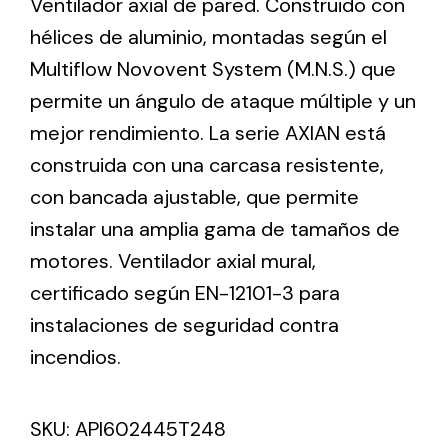
Ventilador axial de pared. Construido con
hélices de aluminio, montadas según el
Ventilation
Multiflow Novovent System (M.N.S.) que
permite un ángulo de ataque múltiple y un
The incorporation of Novovent into the group
meant a greater offer of ventilation products for
mejor rendimiento. La serie AXIAN está
different uses
construida con una carcasa resistente,
con bancada ajustable, que permite
instalar una amplia gama de tamaños de
motores. Ventilador axial mural,
certificado según EN-12101-3 para
Iluminación Solar
instalaciones de seguridad contra
Variedad de soluciones solares para todo tipo
incendios.
de necesidades.
SKU:
API602445T248