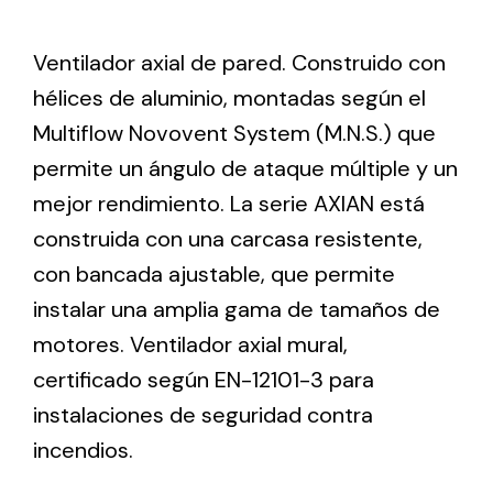
Ventilador axial de pared. Construido con
Ventilation
hélices de aluminio, montadas según el
The incorporation of Novovent into the group
Multiflow Novovent System (M.N.S.) que
meant a greater offer of ventilation products for
different uses
permite un ángulo de ataque múltiple y un
mejor rendimiento. La serie AXIAN está
construida con una carcasa resistente,
con bancada ajustable, que permite
instalar una amplia gama de tamaños de
Iluminación Solar
motores. Ventilador axial mural,
certificado según EN-12101-3 para
Variedad de soluciones solares para todo tipo
de necesidades.
instalaciones de seguridad contra
incendios.