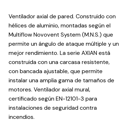
Ventilador axial de pared. Construido con
Ventilation
hélices de aluminio, montadas según el
The incorporation of Novovent into the group
Multiflow Novovent System (M.N.S.) que
meant a greater offer of ventilation products for
different uses
permite un ángulo de ataque múltiple y un
mejor rendimiento. La serie AXIAN está
construida con una carcasa resistente,
con bancada ajustable, que permite
instalar una amplia gama de tamaños de
Iluminación Solar
motores. Ventilador axial mural,
certificado según EN-12101-3 para
Variedad de soluciones solares para todo tipo
de necesidades.
instalaciones de seguridad contra
incendios.