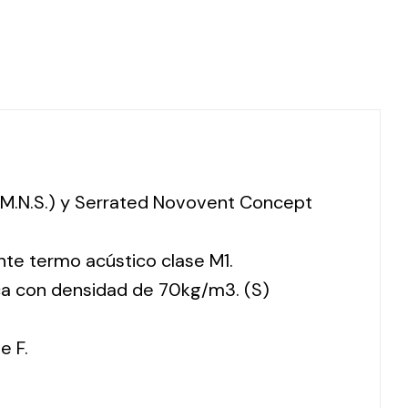
 (M.N.S.) y Serrated Novovent Concept
nte termo acústico clase M1.
ca con densidad de 70kg/m3. (S)
e F.