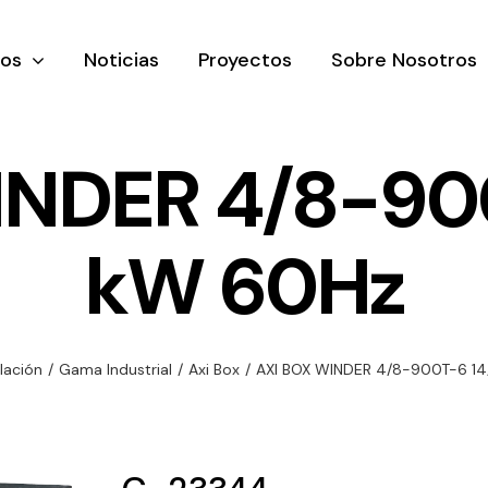
tos
Noticias
Proyectos
Sobre Nosotros
INDER 4/8-900
kW 60Hz
nación y
Ventilación
Iluminaci
rial
Amplia gama de
Solar
rico
ventiladores y
Variedad de
lación
/
Gama Industrial
/
Axi Box
/
AXI BOX WINDER 4/8-900T-6 14
equipos de
una gama
soluciones
ventilación
oductos de
solares par
industriales
ación y
todo tipo d
al
necesidades