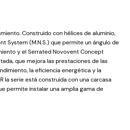
lamiento. Construido con hélices de aluminio,
ting
nt System (M.N.S.) que permite un ángulo de
dimiento y el Serrated Novovent Concept
olar
 all
ntada, que mejora las prestaciones de las
ds.
dimiento, la eficiencia energética y la
R la serie está construida con una carcasa
que permite instalar una amplia gama de