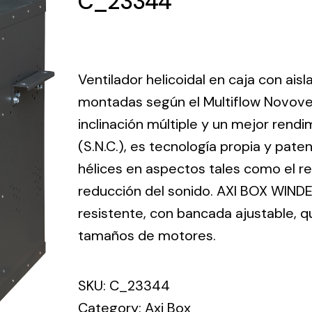
C_23344
ico.
Ventilation
Ventilador helicoidal en caja con ais
The
Solar ligh
montadas según el Multiflow Novove
ting and
incorporation of
inclinación múltiple y un mejor ren
Variety of s
rical
Novovent into
solutions for
(S.N.C.), es tecnología propia y pate
the group
pment
kinds of nee
meant a greater
hélices en aspectos tales como el ren
lete
offer of
reducción del sonido. AXI BOX WINDE
ons in
ventilation
resistente, con bancada ajustable, 
ng and
products for
ical
tamaños de motores.
different uses
al for
project
SKU:
C_23344
eed
Category:
Axi Box