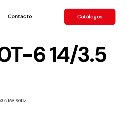
Contacto
Catálogos
T-6 14/3.5
ón
/3.5 kW 60Hz
a
e
.