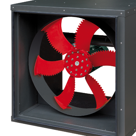
eléctr
Ligh
Elect
Equi
Comp
soluti
lighti
electr
materi
each 
and n