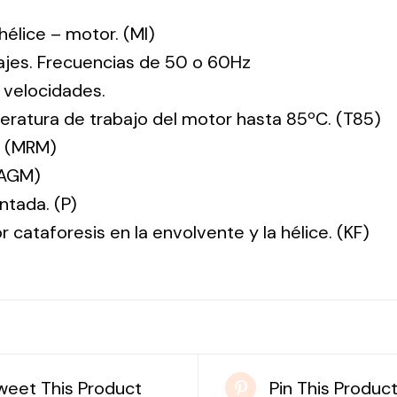
: hélice – motor. (MI)
tajes. Frecuencias de 50 o 60Hz
 velocidades.
ratura de trabajo del motor hasta 85ºC. (T85)
. (MRM)
(AGM)
ntada. (P)
r cataforesis en la envolvente y la hélice. (KF)
weet This Product
Pin This Produc