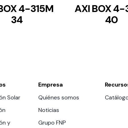
 BOX 4-315M
AXI BOX 4-
34
40
os
Empresa
Recurso
ón Solar
Quiénes somos
Catálog
ión
Noticias
ón y
Grupo FNP