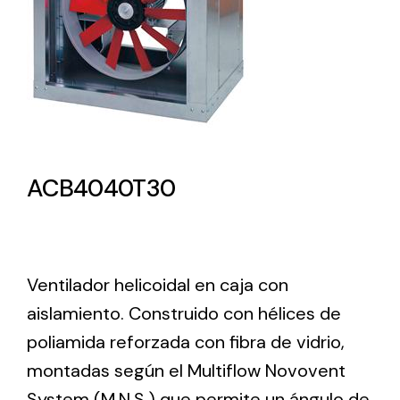
Lighting and Electrical
Equipment
Complete solutions in lighting and electrical
material for each project and need
ACB4040T30
Ventilación
Ventilador helicoidal en caja con
Amplia gama de ventiladores y equipos de
aislamiento. Construido con hélices de
ventilación industriales
poliamida reforzada con fibra de vidrio,
montadas según el Multiflow Novovent
System (M.N.S.) que permite un ángulo de