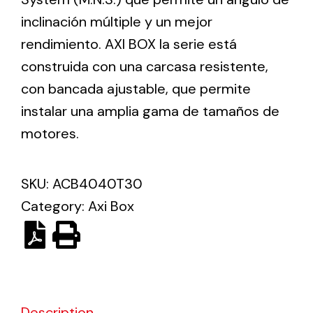
inclinación múltiple y un mejor
rendimiento. AXI BOX la serie está
Ventilation
construida con una carcasa resistente,
The incorporation of Novovent into the group
meant a greater offer of ventilation products for
con bancada ajustable, que permite
different uses
instalar una amplia gama de tamaños de
motores.
SKU:
ACB4040T30
Category:
Axi Box
Iluminación Solar
Variedad de soluciones solares para todo tipo
de necesidades.
Description