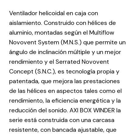
Ventilador helicoidal en caja con
Ventilation
aislamiento. Construido con hélices de
The incorporation of Novovent into the group
aluminio, montadas según el Multiflow
meant a greater offer of ventilation products for
Novovent System (M.N.S.) que permite un
different uses
ángulo de inclinación múltiple y un mejor
rendimiento y el Serrated Novovent
Concept (S.N.C.), es tecnología propia y
patentada, que mejora las prestaciones
de las hélices en aspectos tales como el
Iluminación Solar
rendimiento, la eficiencia energética y la
Variedad de soluciones solares para todo tipo
reducción del sonido. AXI BOX WINDER la
de necesidades.
serie está construida con una carcasa
resistente, con bancada ajustable, que