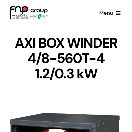
Skip
Menu
to
content
Productos
AXI BOX WINDER
4/8-560T-4
Noticias
1.2/0.3 kW
Proyectos
Iluminación y Material Eléctrico
Sobre Nosotros
Toda una gama de productos de iluminación y
material eléctrico.
Contacto