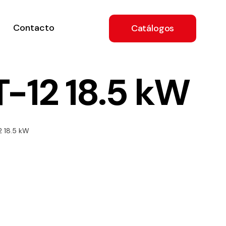
Contacto
Catálogos
-12 18.5 kW
ón
 18.5 kW
a
e
.