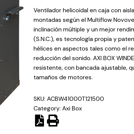
ico.
Ventilador helicoidal en caja con ais
montadas según el Multiflow Novove
Ventilation
inclinación múltiple y un mejor ren
(S.N.C.), es tecnología propia y pate
The
Solar ligh
ting and
incorporation of
hélices en aspectos tales como el ren
Variety of s
rical
Novovent into
reducción del sonido. AXI BOX WINDE
solutions for
the group
pment
resistente, con bancada ajustable, 
kinds of nee
meant a greater
lete
tamaños de motores.
offer of
ons in
ventilation
ng and
products for
SKU:
ACBW41000T121500
ical
different uses
Category:
Axi Box
al for
project
eed