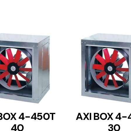
DETAILS
DETAILS
 BOX 4-450T
AXI BOX 4-
40
30