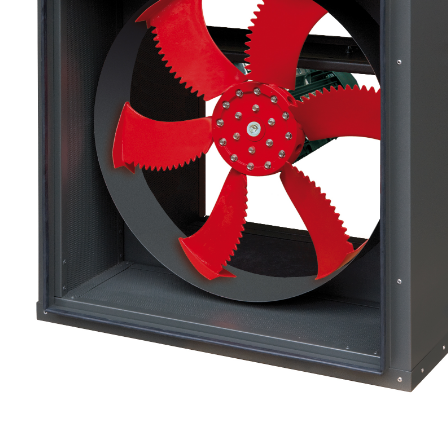
eléctr
Ligh
Elect
Equi
Comp
soluti
lighti
electr
materi
each 
and n