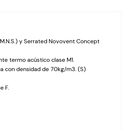
 (M.N.S.) y Serrated Novovent Concept
nte termo acústico clase M1.
ca con densidad de 70kg/m3. (S)
e F.