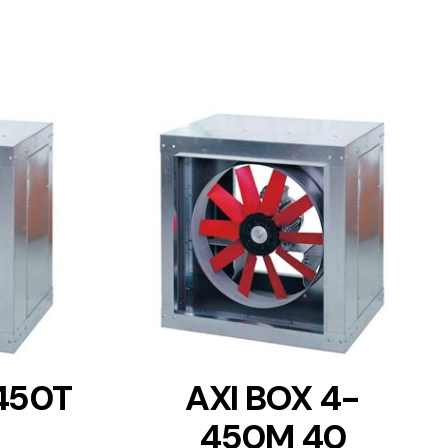
DETAILS
450T
AXI BOX 4-
450M 40