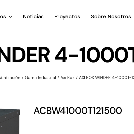
tos
Noticias
Proyectos
Sobre Nosotros
NDER 4-1000T
nación y
Ventilación
Iluminaci
Ventilación
/
Gama Industrial
/
Axi Box
/
AXI BOX WINDER 4-1000T-12
rial
Amplia gama de
Solar
rico
ventiladores y
Variedad de
equipos de
una gama
soluciones
ACBW41000T121500
ventilación
oductos de
solares par
industriales
ación y
todo tipo d
al
necesidades