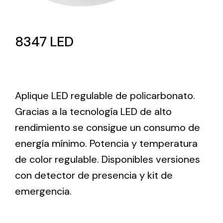
Lighting and Electrical
8347 LED
Equipment
Complete solutions in lighting and electrical
material for each project and need
Aplique LED regulable de policarbonato.
Gracias a la tecnología LED de alto
rendimiento se consigue un consumo de
energía mínimo. Potencia y temperatura
Ventilación
de color regulable. Disponibles versiones
Amplia gama de ventiladores y equipos de
con detector de presencia y kit de
ventilación industriales
emergencia.