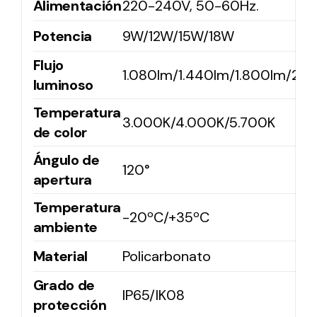
Alimentación
220-240V, 50-60Hz.
Potencia
9W/12W/15W/18W
Solar lighting
Flujo
Variety of solar solutions for all kinds of needs.
1.080lm/1.440lm/1.800lm/2.1
luminoso
Temperatura
3.000K/4.000K/5.700K
de color
Ángulo de
120°
apertura
Temperatura
-20ºC/+35ºC
ambiente
Material
Policarbonato
Grado de
IP65/IK08
protección