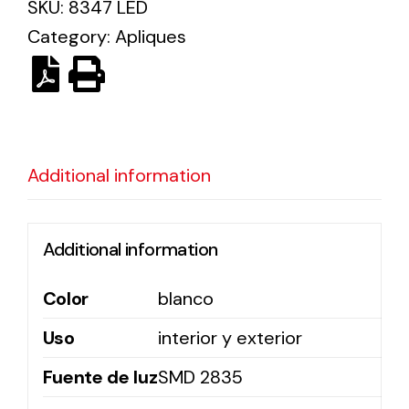
SKU:
8347 LED
Category:
Apliques
Ventilation
The incorporation of Novovent into the group
meant a greater offer of ventilation products for
different uses
Additional information
Additional information
Iluminación Solar
Color
blanco
Variedad de soluciones solares para todo tipo
Uso
interior y exterior
de necesidades.
Fuente de luz
SMD 2835