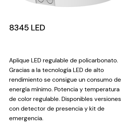
Lighting and Electrical
Equipment
8345 LED
Complete solutions in lighting and electrical
material for each project and need
Aplique LED regulable de policarbonato.
Gracias a la tecnología LED de alto
rendimiento se consigue un consumo de
energía mínimo. Potencia y temperatura
Ventilación
de color regulable. Disponibles versiones
Amplia gama de ventiladores y equipos de
con detector de presencia y kit de
ventilación industriales
emergencia.