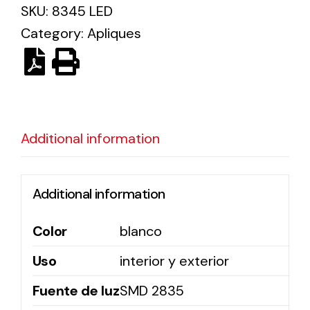
SKU:
8345 LED
Category:
Apliques
Ventilation
The incorporation of Novovent into the group
meant a greater offer of ventilation products for
different uses
Additional information
Additional information
Iluminación Solar
Color
blanco
Variedad de soluciones solares para todo tipo
de necesidades.
Uso
interior y exterior
Fuente de luz
SMD 2835