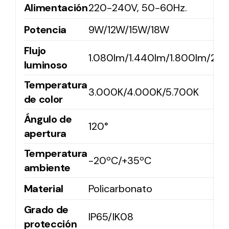
Alimentación
220-240V, 50-60Hz.
Potencia
9W/12W/15W/18W
Solar lighting
Flujo
Variety of solar solutions for all kinds of needs.
1.080lm/1.440lm/1.800lm/2.1
luminoso
Temperatura
3.000K/4.000K/5.700K
de color
Ángulo de
120°
apertura
Temperatura
-20ºC/+35ºC
ambiente
Material
Policarbonato
Grado de
IP65/IK08
protección