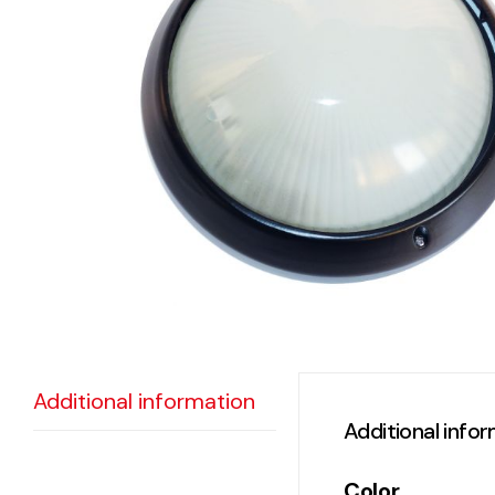
eléctr
Ligh
Elect
Equi
Comp
soluti
lighti
electr
Additional information
materi
Additional info
each 
and n
Color