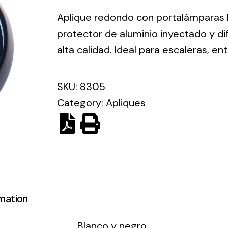
ico.
Aplique redondo con portalámparas E
protector de aluminio inyectado y dif
Ventilation
alta calidad. Ideal para escaleras, e
The
Solar ligh
ting and
incorporation of
SKU:
8305
Variety of s
rical
Novovent into
Category:
Apliques
solutions for
the group
pment
kinds of nee
meant a greater
lete
offer of
ons in
ventilation
ng and
products for
ical
different uses
al for
rmation
project
eed
Blanco y negro