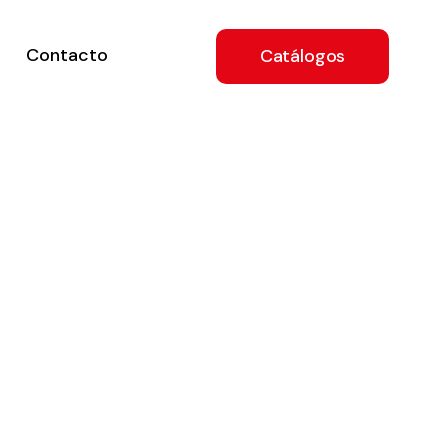
Contacto
Catálogos
ón
a
e
.