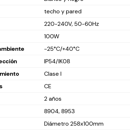
techo y pared
220-240V, 50-60Hz
100W
ambiente
-25°C/+40°C
ección
IP54/IK08
amiento
Clase I
s
CE
2 años
8904, 8953
Diámetro 258x100mm