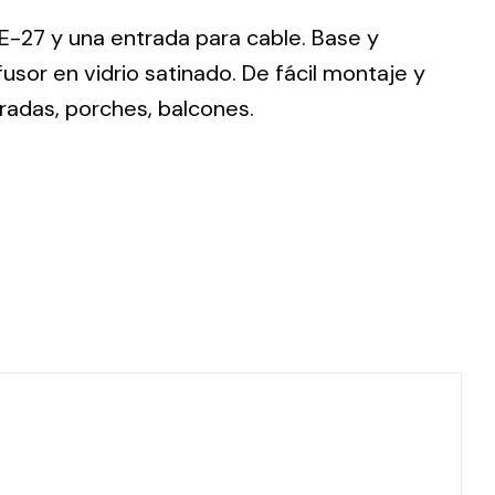
-27 y una entrada para cable. Base y
usor en vidrio satinado. De fácil montaje y
ntradas, porches, balcones.
ting
olar
 all
ds.