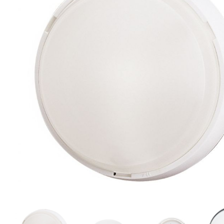
eléctr
Ligh
Elect
Equi
Comp
soluti
lighti
electr
materi
each 
and n