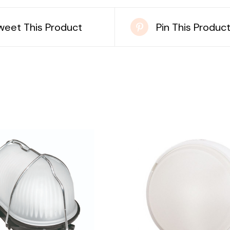
weet This Product
Pin This Produc
DETAILS
DETAILS