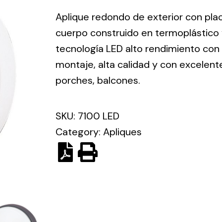
ico.
Aplique redondo de exterior con pla
cuerpo construido en termoplástico y 
Ventilation
tecnología LED alto rendimiento con
montaje, alta calidad y con excelente
The
Solar ligh
ting and
incorporation of
porches, balcones.
Variety of s
rical
Novovent into
solutions for
the group
pment
SKU:
7100 LED
kinds of nee
meant a greater
lete
Category:
Apliques
offer of
ons in
ventilation
ng and
products for
ical
different uses
al for
project
eed