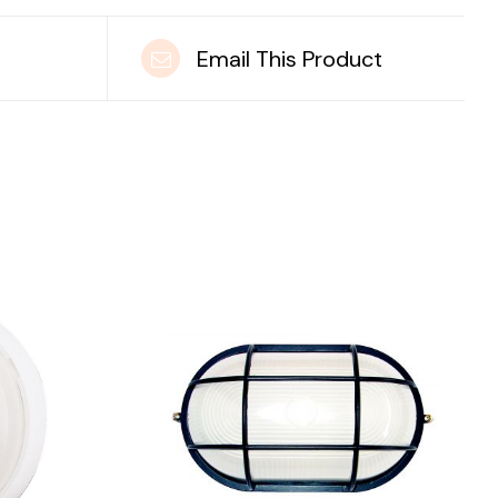
t
Email This Product
DETAILS