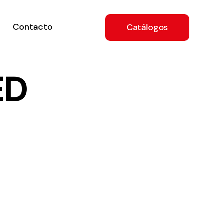
Contacto
Catálogos
ED
ón
a
e
.