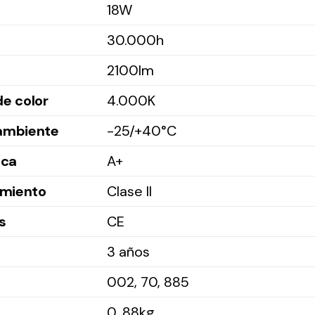
18W
30.000h
2100Im
e color
4.000K
ambiente
-25/+40°C
ica
A+
amiento
Clase II
s
CE
3 años
002, 70, 885
0, 88kg