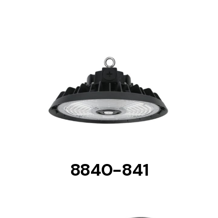
Lighting and Electrical
Equipment
Complete solutions in lighting and electrical
material for each project and need
DETAILS
Ventilación
8840-841
Amplia gama de ventiladores y equipos de
ventilación industriales