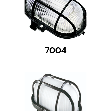
DETAILS
Solar lighting
Variety of solar solutions for all kinds of needs.
7004
DETAILS