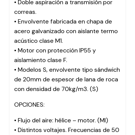
• Doble aspiración a transmisión por
correas.
Solar lighting
• Envolvente fabricada en chapa de
Variety of solar solutions for all kinds of needs.
acero galvanizado con aislante termo
acústico clase M1.
• Motor con protección IP55 y
aislamiento clase F.
• Modelos S, envolvente tipo sándwich
de 20mm de espesor de lana de roca
con densidad de 70kg/m3. (S)
OPCIONES:
• Flujo del aire: hélice – motor. (MI)
• Distintos voltajes. Frecuencias de 50