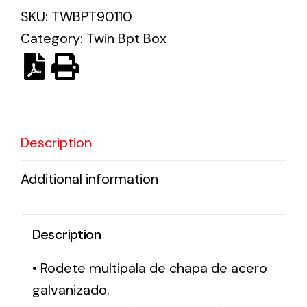
SKU:
TWBPT90110
Category:
Twin Bpt Box
Ventilation
The incorporation of Novovent into the group
meant a greater offer of ventilation products for
different uses
Description
Additional information
Iluminación Solar
Description
Variedad de soluciones solares para todo tipo
de necesidades.
• Rodete multipala de chapa de acero
galvanizado.