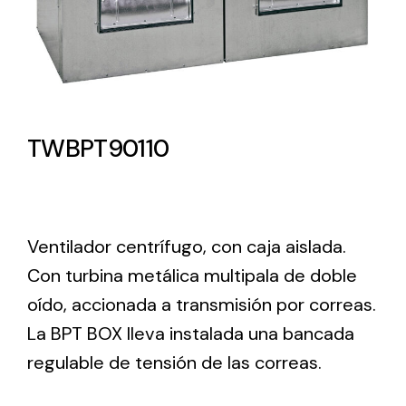
Lighting and Electrical
Equipment
Complete solutions in lighting and electrical
material for each project and need
TWBPT90110
Ventilador centrífugo, con caja aislada.
Con turbina metálica multipala de doble
Ventilación
oído, accionada a transmisión por correas.
Amplia gama de ventiladores y equipos de
La BPT BOX lleva instalada una bancada
ventilación industriales
regulable de tensión de las correas.