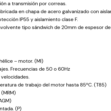
ión a transmisión por correas.
abricada en chapa de acero galvanizado con aisla
tección IP55 y aislamiento clase F.
envolvente tipo sándwich de 20mm de espesor de
: hélice – motor. (MI)
tajes. Frecuencias de 50 o 60Hz
 velocidades.
ratura de trabajo del motor hasta 85ºC. (T85)
. (MRM)
(AGM)
ntada. (P)