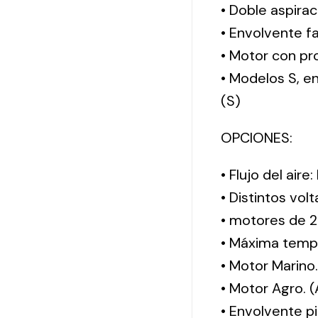
• Doble aspirac
• Envolvente f
• Motor con pro
• Modelos S, 
(S)
OPCIONES:
• Flujo del aire
• Distintos vol
• motores de 2
• Máxima tempe
• Motor Marino
• Motor Agro. 
• Envolvente pi