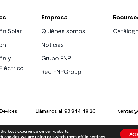
os
Empresa
Recurso
ón Solar
Quiénes somos
Catálog
ión
Noticias
ón y
Grupo FNP
Eléctrico
Red FNPGroup
Devices
Llámanos al
93 844 48 20
ventas@
the best experience on our website.
Acc
h cookies we are using or switch them off in
settings
.