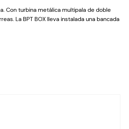
da. Con turbina metálica multipala de doble
rreas. La BPT BOX lleva instalada una bancada
ting
olar
 all
ds.