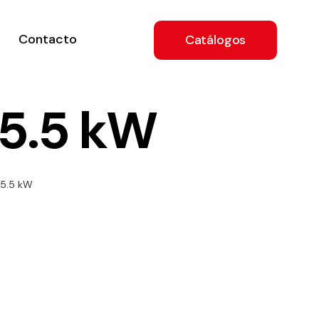
Contacto
Catálogos
 5.5 kW
ón
 5.5 kW
a
e
.