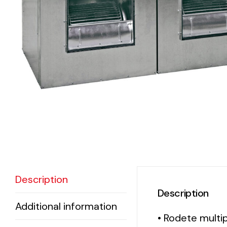
eléctr
Ligh
Elect
Equi
Comp
soluti
lighti
electr
Description
materi
Description
each 
Additional information
and n
• Rodete multi