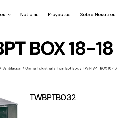
tos
Noticias
Proyectos
Sobre Nosotros
PT BOX 18-18
nación y
Ventilación
Iluminaci
/
Ventilación
/
Gama Industrial
/
Twin Bpt Box
/
TWIN BPT BOX 18-18
rial
Amplia gama de
Solar
rico
ventiladores y
Variedad de
equipos de
una gama
soluciones
TWBPTB032
ventilación
oductos de
solares par
industriales
ación y
todo tipo d
al
necesidades