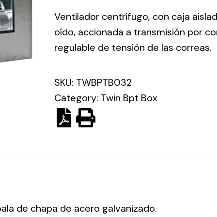
ico.
Ventilador centrífugo, con caja aisla
oído, accionada a transmisión por co
Ventilation
regulable de tensión de las correas.
The
Solar ligh
ting and
incorporation of
SKU:
TWBPTB032
Variety of s
rical
Novovent into
Category:
Twin Bpt Box
solutions for
the group
pment
kinds of nee
meant a greater
lete
offer of
ons in
ventilation
ng and
products for
ical
different uses
al for
project
eed
pala de chapa de acero galvanizado.