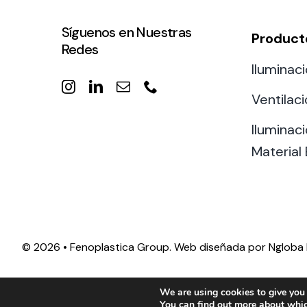
Síguenos en Nuestras
Product
Redes
Iluminaci
Ventilac
Iluminaci
Material 
©
2026 • Fenoplastica Group. Web diseñada por
Ngloba 
We are using cookies to give you 
You can find out more about whic