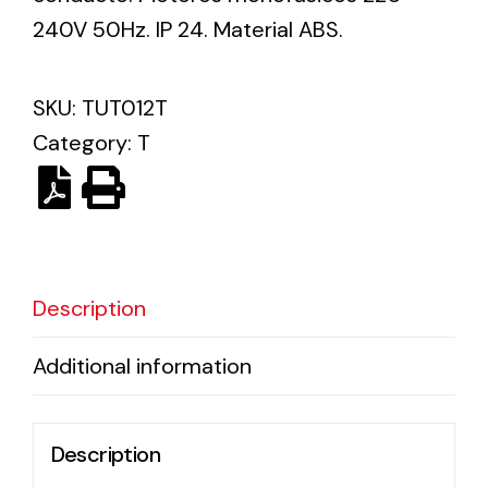
240V 50Hz. IP 24. Material ABS.
Ventilation
SKU:
TUT012T
The incorporation of Novovent into the group
meant a greater offer of ventilation products for
Category:
T
different uses
Description
Iluminación Solar
Additional information
Variedad de soluciones solares para todo tipo
de necesidades.
Description