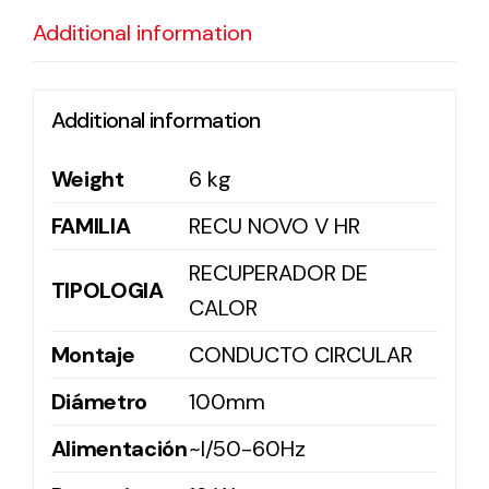
Additional information
Solar lighting
Variety of solar solutions for all kinds of needs.
Additional information
Weight
6 kg
FAMILIA
RECU NOVO V HR
RECUPERADOR DE
TIPOLOGIA
CALOR
Montaje
CONDUCTO CIRCULAR
Diámetro
100mm
Alimentación
~I/50-60Hz