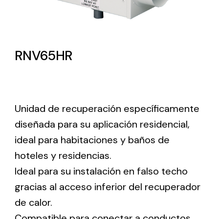
Lighting and Electrical
Equipment
RNV65HR
Complete solutions in lighting and electrical
material for each project and need
Unidad de recuperación específicamente
diseñada para su aplicación residencial,
ideal para habitaciones y baños de
Ventilación
hoteles y residencias.
Amplia gama de ventiladores y equipos de
Ideal para su instalación en falso techo
ventilación industriales
gracias al acceso inferior del recuperador
de calor.
Compatible para conectar a conductos