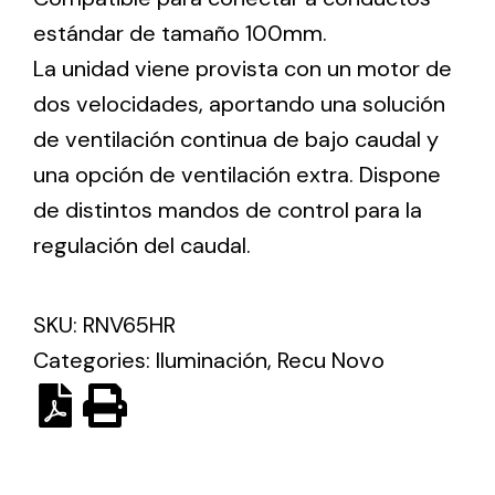
estándar de tamaño 100mm.
La unidad viene provista con un motor de
Ventilation
dos velocidades, aportando una solución
The incorporation of Novovent into the group
de ventilación continua de bajo caudal y
meant a greater offer of ventilation products for
different uses
una opción de ventilación extra. Dispone
de distintos mandos de control para la
regulación del caudal.
SKU:
RNV65HR
Iluminación Solar
Categories:
Iluminación
,
Recu Novo
Variedad de soluciones solares para todo tipo
de necesidades.