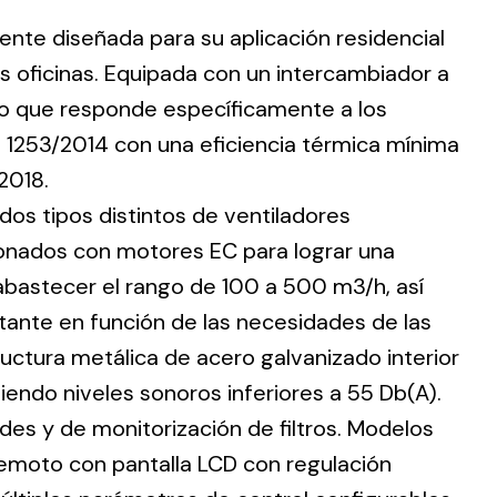
nte diseñada para su aplicación residencial
s oficinas. Equipada con un intercambiador a
eno que responde específicamente a los
n 1253/2014 con una eficiencia térmica mínima
ting
2018.
olar
os tipos distintos de ventiladores
 all
ionados con motores EC para lograr una
ds.
abastecer el rango de 100 a 500 m3/h, así
tante en función de las necesidades de las
ructura metálica de acero galvanizado interior
endo niveles sonoros inferiores a 55 Db(A).
es y de monitorización de filtros. Modelos
remoto con pantalla LCD con regulación