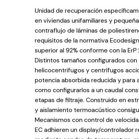
ico.
Unidad de recuperación específicame
en viviendas unifamiliares y pequeña
Ventilation
contraflujo de láminas de poliestir
requisitos de la normativa Ecodesig
The
Solar ligh
ting and
incorporation of
superior al 92% conforme con la ErP 
Variety of s
rical
Novovent into
Distintos tamaños configurados con d
solutions for
the group
pment
helicocentrifugos y centrífugos acc
kinds of nee
meant a greater
lete
potencia absorbida reducida y para 
offer of
ons in
como configurarlos a un caudal cons
ventilation
ng and
products for
etapas de filtraje. Construido en est
ical
different uses
y aislamiento termoacústico consigui
al for
Mecanismos con control de velocidad
project
EC adhieren un display/controlador 
eed