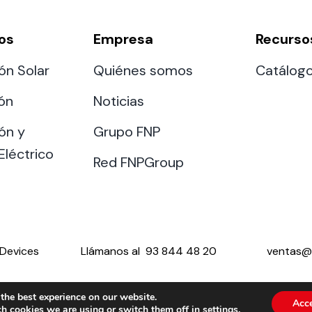
os
Empresa
Recurso
ón Solar
Quiénes somos
Catálog
ión
Noticias
ón y
Grupo FNP
Eléctrico
Red FNPGroup
Devices
Llámanos al
93 844 48 20
ventas@
the best experience on our website.
Acc
h cookies we are using or switch them off in
settings
.