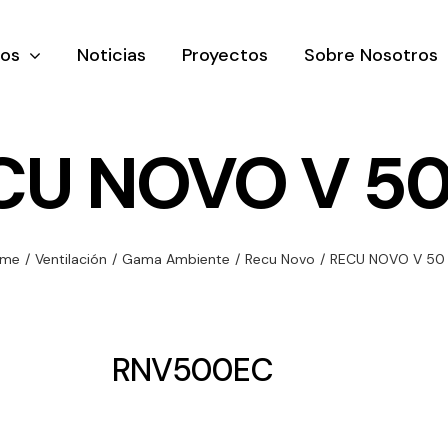
tos
Noticias
Proyectos
Sobre Nosotros
CU NOVO V 50
nación y
Ventilación
Iluminaci
ome
/
Ventilación
/
Gama Ambiente
/
Recu Novo
/
RECU NOVO V 50
rial
Amplia gama de
Solar
rico
ventiladores y
Variedad de
equipos de
una gama
soluciones
RNV500EC
ventilación
oductos de
solares par
industriales
ación y
todo tipo d
al
necesidades