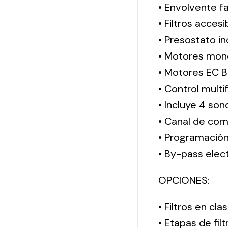
• Envolvente f
• Filtros acces
• Presostato in
• Motores mono
• Motores EC B
• Control mult
• Incluye 4 so
• Canal de co
• Programación
• By-pass elec
OPCIONES:
• Filtros en c
• Etapas de fil