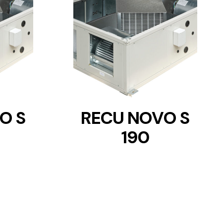
DETAILS
O S
RECU NOVO S
190