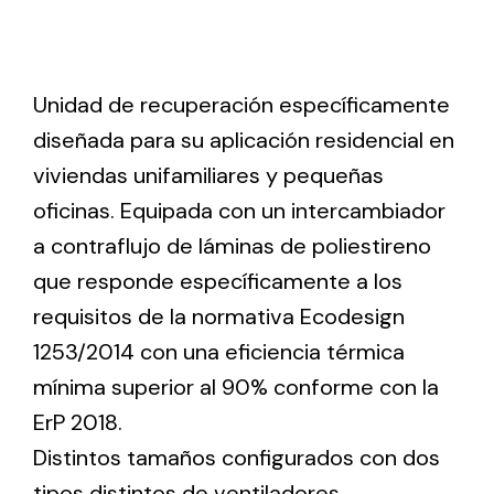
Lighting and Electrical
Equipment
Unidad de recuperación específicamente
Complete solutions in lighting and electrical
diseñada para su aplicación residencial en
material for each project and need
viviendas unifamiliares y pequeñas
oficinas. Equipada con un intercambiador
a contraflujo de láminas de poliestireno
que responde específicamente a los
requisitos de la normativa Ecodesign
Ventilación
1253/2014 con una eficiencia térmica
Amplia gama de ventiladores y equipos de
mínima superior al 90% conforme con la
ventilación industriales
ErP 2018.
Distintos tamaños configurados con dos
tipos distintos de ventiladores