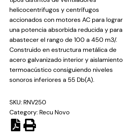
helicocentrifugos y centrífugos
accionados con motores AC para lograr
Ventilation
una potencia absorbida reducida y para
The incorporation of Novovent into the group
meant a greater offer of ventilation products for
abastecer el rango de 100 a 450 m3/.
different uses
Construido en estructura metálica de
acero galvanizado interior y aislamiento
termoacústico consiguiendo niveles
sonoros inferiores a 55 Db(A).
Iluminación Solar
SKU:
RNV250
Variedad de soluciones solares para todo tipo
Category:
Recu Novo
de necesidades.