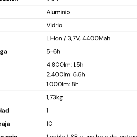
Aluminio
Vidrio
Li-ion / 3,7V, 4400Mah
rga
5-6h
4.800lm: 1,5h
2.400lm: 5,5h
1.000lm: 8h
1,73kg
idad
1
caja
10
a caja
1 cable USB y una hoja de instruc