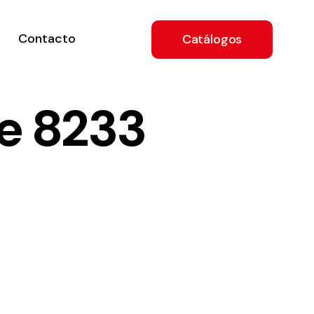
Contacto
Catálogos
e 8233
ón
a
e
.