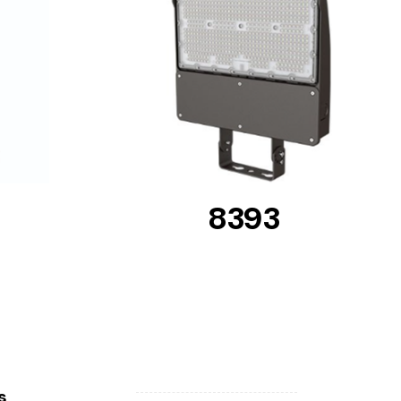
DETAILS
8393
s