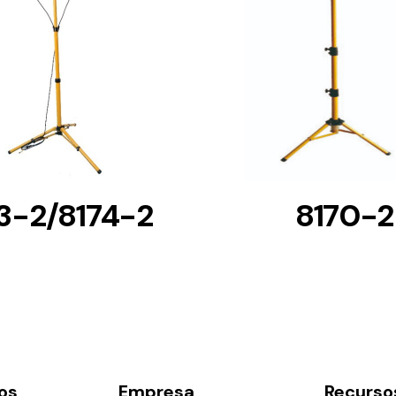
DETAILS
DETAILS
3-2/8174-2
8170-2
os
Empresa
Recurso