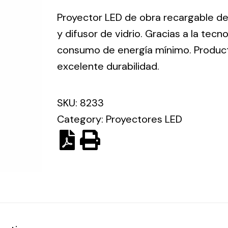
ico.
Proyector LED de obra recargable de
y difusor de vidrio. Gracias a la tec
Ventilation
consumo de energía mínimo. Producto 
excelente durabilidad.
The
Solar ligh
ting and
incorporation of
Variety of s
rical
Novovent into
SKU:
8233
solutions for
the group
pment
Category:
Proyectores LED
kinds of nee
meant a greater
lete
offer of
ons in
ventilation
ng and
products for
ical
different uses
al for
project
eed