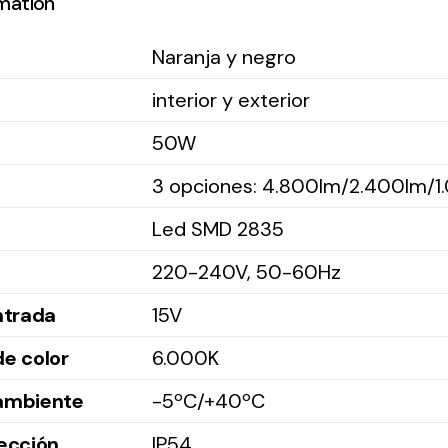
rmation
Naranja y negro
interior y exterior
50W
3 opciones: 4.800lm/2.400lm/1
Led SMD 2835
220-240V, 50-60Hz
ntrada
15V
e color
6.000K
ambiente
-5ºC/+40ºC
ección
IP54