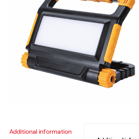
eléctr
Ligh
Elect
Equi
Comp
soluti
lighti
electr
materi
each 
and n
Additional information