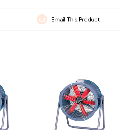
t
Email This Product
DETAILS