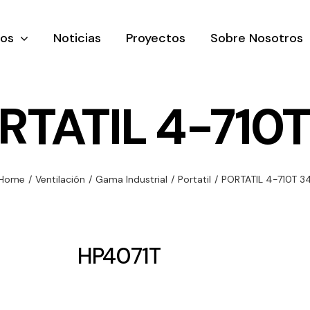
tos
Noticias
Proyectos
Sobre Nosotros
RTATIL 4-710T
nación y
Ventilación
Iluminaci
Home
/
Ventilación
/
Gama Industrial
/
Portatil
/
PORTATIL 4-710T 3
rial
Amplia gama de
Solar
rico
ventiladores y
Variedad de
equipos de
una gama
soluciones
HP4071T
ventilación
oductos de
solares par
industriales
ación y
todo tipo d
al
necesidades