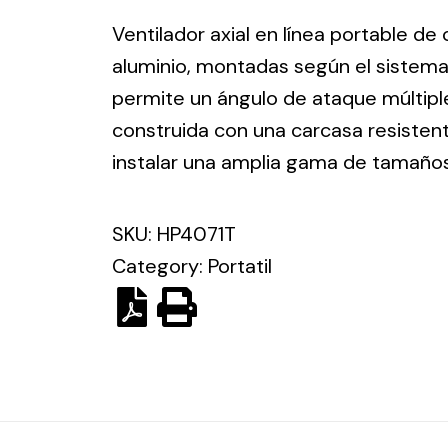
ico.
Ventilador axial en línea portable de
aluminio, montadas según el sistema
Ventilation
permite un ángulo de ataque múltiple
construida con una carcasa resisten
The
Solar ligh
ting and
incorporation of
instalar una amplia gama de tamaño
Variety of s
rical
Novovent into
solutions for
the group
pment
SKU:
HP4071T
kinds of nee
meant a greater
lete
Category:
Portatil
offer of
ons in
ventilation
ng and
products for
ical
different uses
al for
project
eed