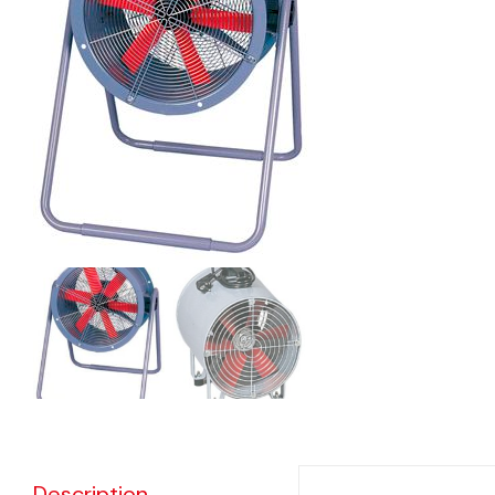
eléctr
Ligh
Elect
Equi
Comp
soluti
lighti
electr
materi
each 
and n
Description