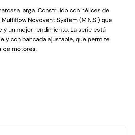
 carcasa larga. Construido con hélices de
 Multiflow Novovent System (M.N.S.) que
 y un mejor rendimiento. La serie está
te y con bancada ajustable, que permite
ting
s de motores.
olar
 all
ds.