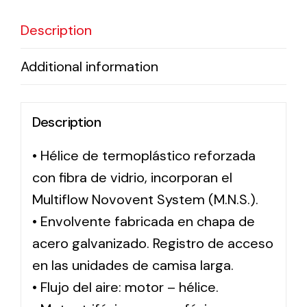
Description
Solar lighting
Additional information
Variety of solar solutions for all kinds of needs.
Description
• Hélice de termoplástico reforzada
con fibra de vidrio, incorporan el
Multiflow Novovent System (M.N.S.).
• Envolvente fabricada en chapa de
acero galvanizado. Registro de acceso
en las unidades de camisa larga.
• Flujo del aire: motor – hélice.