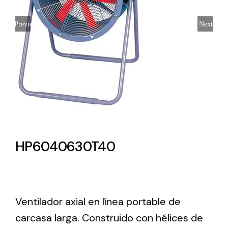
Lighting and Electrical
Previous
Next
Equipment
Complete solutions in lighting and electrical
material for each project and need
HP6040630T40
Ventilación
Amplia gama de ventiladores y equipos de
ventilación industriales
Ventilador axial en línea portable de
carcasa larga. Construido con hélices de