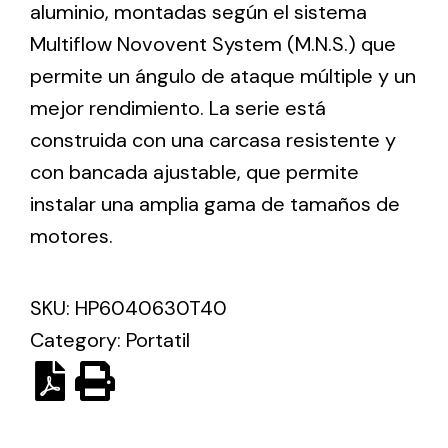
aluminio, montadas según el sistema
Multiflow Novovent System (M.N.S.) que
Ventilation
permite un ángulo de ataque múltiple y un
The incorporation of Novovent into the group
mejor rendimiento. La serie está
meant a greater offer of ventilation products for
construida con una carcasa resistente y
different uses
con bancada ajustable, que permite
instalar una amplia gama de tamaños de
motores.
SKU:
HP6040630T40
Iluminación Solar
Category:
Portatil
Variedad de soluciones solares para todo tipo
de necesidades.