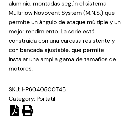
aluminio, montadas según el sistema
Multiflow Novovent System (M.N.S.) que
Ventilation
permite un ángulo de ataque múltiple y un
The incorporation of Novovent into the group
mejor rendimiento. La serie está
meant a greater offer of ventilation products for
construida con una carcasa resistente y
different uses
con bancada ajustable, que permite
instalar una amplia gama de tamaños de
motores.
SKU:
HP6040500T45
Iluminación Solar
Category:
Portatil
Variedad de soluciones solares para todo tipo
de necesidades.