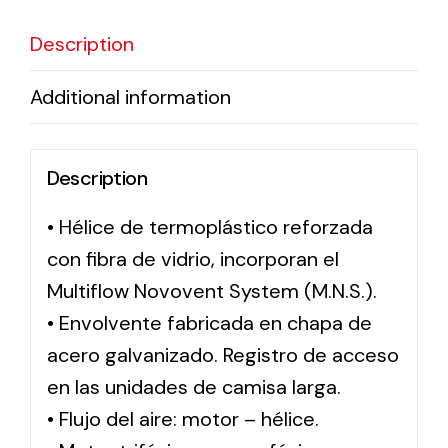
Description
Solar lighting
Additional information
Variety of solar solutions for all kinds of needs.
Description
• Hélice de termoplástico reforzada
con fibra de vidrio, incorporan el
Multiflow Novovent System (M.N.S.).
• Envolvente fabricada en chapa de
acero galvanizado. Registro de acceso
en las unidades de camisa larga.
• Flujo del aire: motor – hélice.