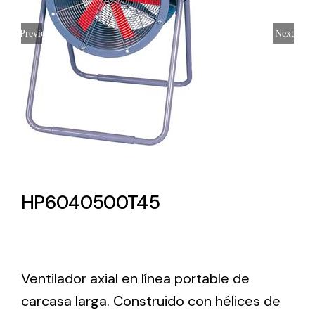
Lighting and Electrical
Previous
Next
Equipment
Complete solutions in lighting and electrical
material for each project and need
HP6040500T45
Ventilación
Amplia gama de ventiladores y equipos de
ventilación industriales
Ventilador axial en línea portable de
carcasa larga. Construido con hélices de