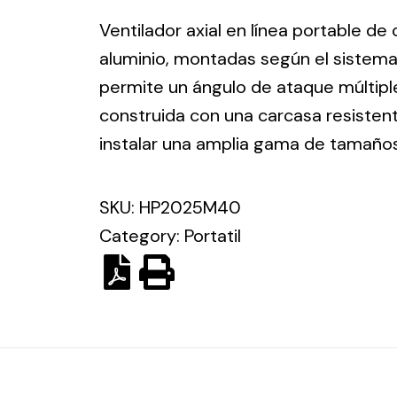
ico.
Ventilador axial en línea portable de
aluminio, montadas según el sistema
Ventilation
permite un ángulo de ataque múltiple
construida con una carcasa resisten
The
Solar ligh
ting and
incorporation of
instalar una amplia gama de tamaño
Variety of s
rical
Novovent into
solutions for
the group
pment
SKU:
HP2025M40
kinds of nee
meant a greater
lete
Category:
Portatil
offer of
ons in
ventilation
ng and
products for
ical
different uses
al for
project
eed