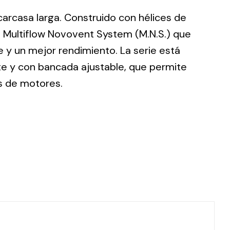
 carcasa larga. Construido con hélices de
 Multiflow Novovent System (M.N.S.) que
 y un mejor rendimiento. La serie está
te y con bancada ajustable, que permite
ting
s de motores.
olar
 all
ds.