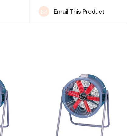
t
Email This Product
DETAILS