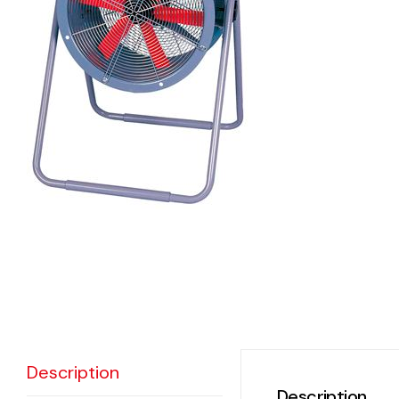
eléctr
Ligh
Elect
Equi
Comp
soluti
lighti
electr
materi
each 
Description
and n
Description