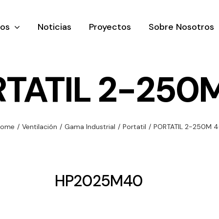
tos
Noticias
Proyectos
Sobre Nosotros
TATIL 2-250
nación y
Ventilación
Iluminaci
Home
/
Ventilación
/
Gama Industrial
/
Portatil
/
PORTATIL 2-250M 
rial
Amplia gama de
Solar
rico
ventiladores y
Variedad de
equipos de
una gama
soluciones
HP2025M40
ventilación
oductos de
solares par
industriales
ación y
todo tipo d
al
necesidades