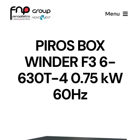
Skip
Menu
to
content
Productos
PIROS BOX
WINDER F3 6-
Noticias
630T-4 0.75 kW
Proyectos
60Hz
Iluminación y Material Eléctrico
Sobre Nosotros
Toda una gama de productos de iluminación y
material eléctrico.
Contacto