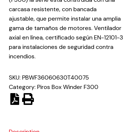
carcasa resistente, con bancada
Solar lighting
ajustable, que permite instalar una amplia
gama de tamaños de motores. Ventilador
Variety of solar solutions for all kinds of needs.
axial en línea, certificado según EN-12101-3
para instalaciones de seguridad contra
incendios.
SKU:
PBWF36060630T40075
Category:
Piros Box Winder F300
Description