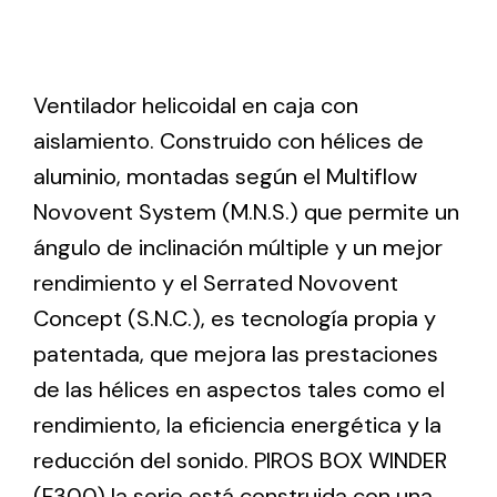
Ventilation
Ventilador helicoidal en caja con
The incorporation of Novovent into the group
meant a greater offer of ventilation products for
aislamiento. Construido con hélices de
different uses
aluminio, montadas según el Multiflow
Novovent System (M.N.S.) que permite un
ángulo de inclinación múltiple y un mejor
rendimiento y el Serrated Novovent
Concept (S.N.C.), es tecnología propia y
Iluminación Solar
patentada, que mejora las prestaciones
Variedad de soluciones solares para todo tipo
de las hélices en aspectos tales como el
de necesidades.
rendimiento, la eficiencia energética y la
reducción del sonido. PIROS BOX WINDER
(F300) la serie está construida con una