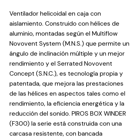
Ventilador helicoidal en caja con
Ventilation
aislamiento. Construido con hélices de
The incorporation of Novovent into the group
aluminio, montadas según el Multiflow
meant a greater offer of ventilation products for
Novovent System (M.N.S.) que permite un
different uses
ángulo de inclinación múltiple y un mejor
rendimiento y el Serrated Novovent
Concept (S.N.C.), es tecnología propia y
patentada, que mejora las prestaciones
de las hélices en aspectos tales como el
Iluminación Solar
rendimiento, la eficiencia energética y la
Variedad de soluciones solares para todo tipo
reducción del sonido. PIROS BOX WINDER
de necesidades.
(F300) la serie está construida con una
carcasa resistente, con bancada