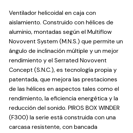
Ventilador helicoidal en caja con
Ventilation
aislamiento. Construido con hélices de
The incorporation of Novovent into the group
aluminio, montadas según el Multiflow
meant a greater offer of ventilation products for
Novovent System (M.N.S.) que permite un
different uses
ángulo de inclinación múltiple y un mejor
rendimiento y el Serrated Novovent
Concept (S.N.C.), es tecnología propia y
patentada, que mejora las prestaciones
de las hélices en aspectos tales como el
Iluminación Solar
rendimiento, la eficiencia energética y la
Variedad de soluciones solares para todo tipo
reducción del sonido. PIROS BOX WINDER
de necesidades.
(F300) la serie está construida con una
carcasa resistente, con bancada