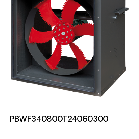
Lighting and Electrical
Equipment
Complete solutions in lighting and electrical
material for each project and need
Ventilación
Amplia gama de ventiladores y equipos de
ventilación industriales
PBWF340800T24060300