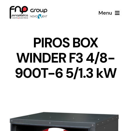
Skip
Menu
to
content
Productos
PIROS BOX
WINDER F3 4/8-
Noticias
900T-6 5/1.3 kW
Proyectos
Iluminación y Material Eléctrico
Sobre Nosotros
Toda una gama de productos de iluminación y
material eléctrico.
Contacto