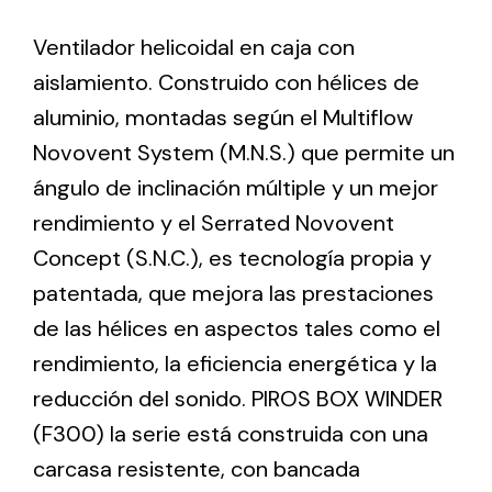
Ventilador helicoidal en caja con
Ventilation
aislamiento. Construido con hélices de
The incorporation of Novovent into the group
aluminio, montadas según el Multiflow
meant a greater offer of ventilation products for
Novovent System (M.N.S.) que permite un
different uses
ángulo de inclinación múltiple y un mejor
rendimiento y el Serrated Novovent
Concept (S.N.C.), es tecnología propia y
patentada, que mejora las prestaciones
de las hélices en aspectos tales como el
Iluminación Solar
rendimiento, la eficiencia energética y la
Variedad de soluciones solares para todo tipo
reducción del sonido. PIROS BOX WINDER
de necesidades.
(F300) la serie está construida con una
carcasa resistente, con bancada