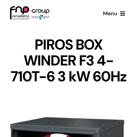
Skip
Menu
to
content
Productos
PIROS BOX
WINDER F3 4-
Noticias
710T-6 3 kW 60Hz
Proyectos
Iluminación y Material Eléctrico
Sobre Nosotros
Toda una gama de productos de iluminación y
material eléctrico.
Contacto