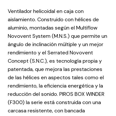
Ventilador helicoidal en caja con
Ventilation
aislamiento. Construido con hélices de
The incorporation of Novovent into the group
aluminio, montadas según el Multiflow
meant a greater offer of ventilation products for
Novovent System (M.N.S.) que permite un
different uses
ángulo de inclinación múltiple y un mejor
rendimiento y el Serrated Novovent
Concept (S.N.C.), es tecnología propia y
patentada, que mejora las prestaciones
de las hélices en aspectos tales como el
Iluminación Solar
rendimiento, la eficiencia energética y la
Variedad de soluciones solares para todo tipo
reducción del sonido. PIROS BOX WINDER
de necesidades.
(F300) la serie está construida con una
carcasa resistente, con bancada