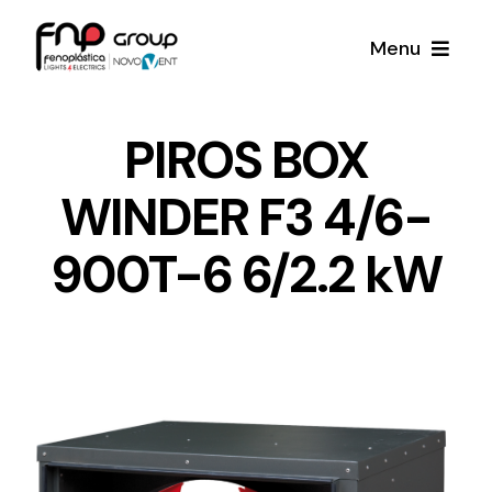
Skip
Menu
to
content
Productos
PIROS BOX
WINDER F3 4/6-
Noticias
900T-6 6/2.2 kW
Proyectos
Iluminación y Material Eléctrico
Sobre Nosotros
Toda una gama de productos de iluminación y
material eléctrico.
Contacto