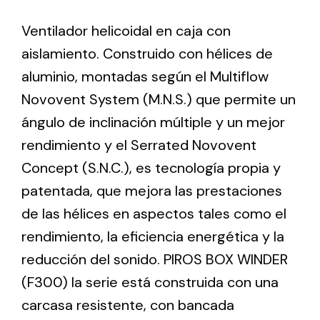
Ventilador helicoidal en caja con
Ventilation
aislamiento. Construido con hélices de
The incorporation of Novovent into the group
aluminio, montadas según el Multiflow
meant a greater offer of ventilation products for
Novovent System (M.N.S.) que permite un
different uses
ángulo de inclinación múltiple y un mejor
rendimiento y el Serrated Novovent
Concept (S.N.C.), es tecnología propia y
patentada, que mejora las prestaciones
de las hélices en aspectos tales como el
Iluminación Solar
rendimiento, la eficiencia energética y la
Variedad de soluciones solares para todo tipo
reducción del sonido. PIROS BOX WINDER
de necesidades.
(F300) la serie está construida con una
carcasa resistente, con bancada