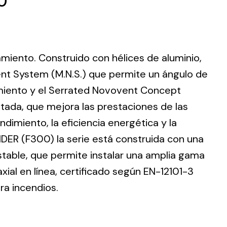
0
lamiento. Construido con hélices de aluminio,
ting
nt System (M.N.S.) que permite un ángulo de
dimiento y el Serrated Novovent Concept
olar
 all
ntada, que mejora las prestaciones de las
ds.
dimiento, la eficiencia energética y la
DER (F300) la serie está construida con una
stable, que permite instalar una amplia gama
ial en línea, certificado según EN-12101-3
ra incendios.