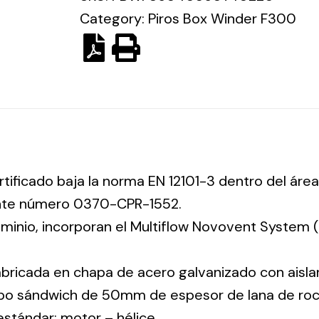
Category:
Piros Box Winder F300
rtificado baja la norma EN 12101-3 dentro del área
ente número 0370-CPR-1552.
luminio, incorporan el Multiflow Novovent System
abricada en chapa de acero galvanizado con aisla
tipo sándwich de 50mm de espesor de lana de ro
 estándar: motor – hélice.