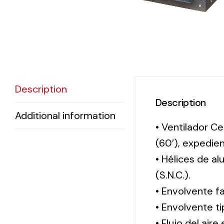
Description
Description
Additional information
• Ventilador Ce
(60′), expedi
• Hélices de a
(S.N.C.).
• Envolvente f
• Envolvente 
• Flujo del aire