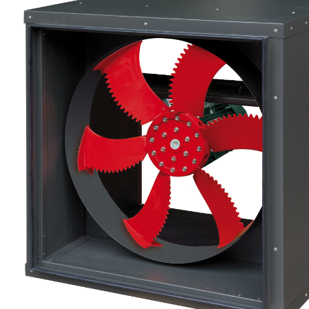
eléctr
Ligh
Elect
Equi
Comp
soluti
lighti
electr
materi
each 
and n