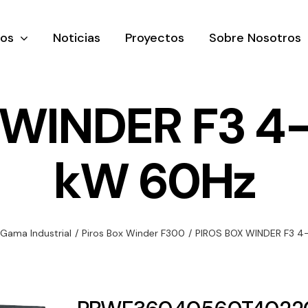
tos
Noticias
Proyectos
Sobre Nosotros
 WINDER F3 4-
kW 60Hz
nación y
Ventilación
Iluminaci
rial
Amplia gama de
Solar
rico
ventiladores y
Variedad de
Gama Industrial
/
Piros Box Winder F300
/
PIROS BOX WINDER F3 4
equipos de
una gama
soluciones
ventilación
oductos de
solares par
industriales
ación y
todo tipo d
al
necesidades