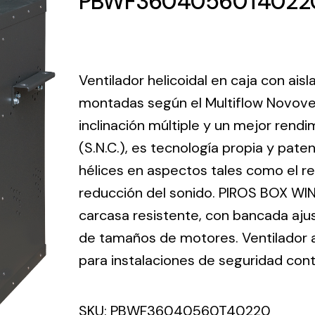
PBWF36040560T4022
ico.
Ventilation
Ventilador helicoidal en caja con ais
The
Solar ligh
montadas según el Multiflow Novove
ting and
incorporation of
inclinación múltiple y un mejor ren
Variety of s
rical
Novovent into
solutions for
(S.N.C.), es tecnología propia y pate
the group
pment
kinds of nee
meant a greater
hélices en aspectos tales como el ren
lete
offer of
reducción del sonido. PIROS BOX WIN
ons in
ventilation
carcasa resistente, con bancada aju
ng and
products for
ical
de tamaños de motores. Ventilador ax
different uses
al for
para instalaciones de seguridad cont
project
eed
SKU:
PBWF36040560T40220