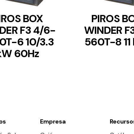
IROS BOX
PIROS B
DER F3 4/6-
WINDER F3
0T-6 10/3.3
560T-8 11
kW 60Hz
os
Empresa
Recurso