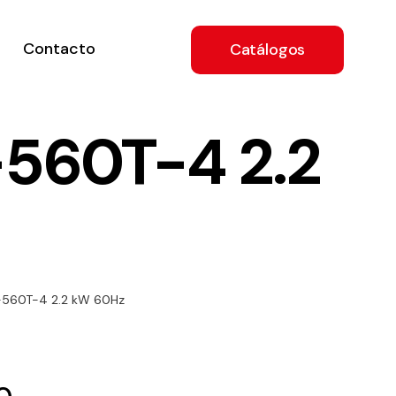
Contacto
Catálogos
560T-4 2.2
ón
-560T-4 2.2 kW 60Hz
a
e
.