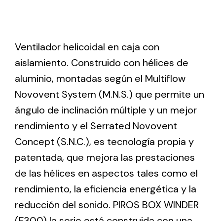
Ventilation
Ventilador helicoidal en caja con
The incorporation of Novovent into the group
meant a greater offer of ventilation products for
aislamiento. Construido con hélices de
different uses
aluminio, montadas según el Multiflow
Novovent System (M.N.S.) que permite un
ángulo de inclinación múltiple y un mejor
rendimiento y el Serrated Novovent
Concept (S.N.C.), es tecnología propia y
Iluminación Solar
patentada, que mejora las prestaciones
Variedad de soluciones solares para todo tipo
de las hélices en aspectos tales como el
de necesidades.
rendimiento, la eficiencia energética y la
reducción del sonido. PIROS BOX WINDER
(F300) la serie está construida con una