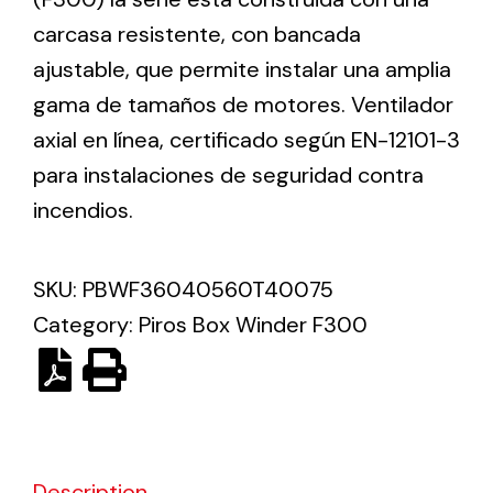
carcasa resistente, con bancada
Solar lighting
ajustable, que permite instalar una amplia
gama de tamaños de motores. Ventilador
Variety of solar solutions for all kinds of needs.
axial en línea, certificado según EN-12101-3
para instalaciones de seguridad contra
incendios.
SKU:
PBWF36040560T40075
Category:
Piros Box Winder F300
Description