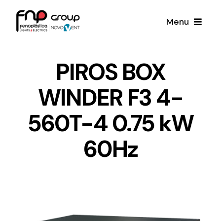
Skip
Menu
to
content
Productos
PIROS BOX
WINDER F3 4-
Noticias
560T-4 0.75 kW
Proyectos
60Hz
Iluminación y Material Eléctrico
Sobre Nosotros
Toda una gama de productos de iluminación y
material eléctrico.
Contacto