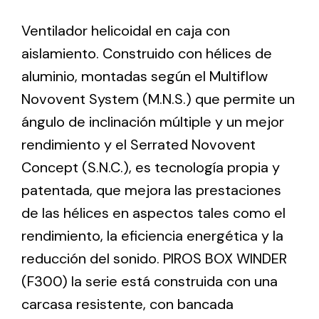
Ventilador helicoidal en caja con
Ventilation
aislamiento. Construido con hélices de
The incorporation of Novovent into the group
aluminio, montadas según el Multiflow
meant a greater offer of ventilation products for
Novovent System (M.N.S.) que permite un
different uses
ángulo de inclinación múltiple y un mejor
rendimiento y el Serrated Novovent
Concept (S.N.C.), es tecnología propia y
patentada, que mejora las prestaciones
de las hélices en aspectos tales como el
Iluminación Solar
rendimiento, la eficiencia energética y la
Variedad de soluciones solares para todo tipo
reducción del sonido. PIROS BOX WINDER
de necesidades.
(F300) la serie está construida con una
carcasa resistente, con bancada