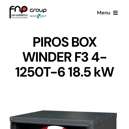
Skip
Menu
to
content
Productos
PIROS BOX
WINDER F3 4-
Noticias
1250T-6 18.5 kW
Proyectos
Iluminación y Material Eléctrico
Sobre Nosotros
Toda una gama de productos de iluminación y
material eléctrico.
Contacto