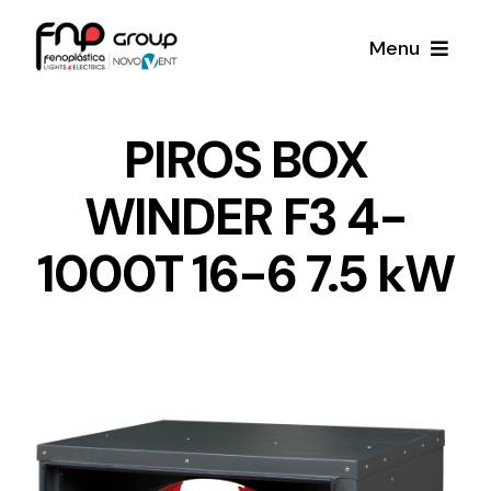
Skip
Menu
to
content
Productos
PIROS BOX
WINDER F3 4-
Noticias
1000T 16-6 7.5 kW
Proyectos
Iluminación y Material Eléctrico
Sobre Nosotros
Toda una gama de productos de iluminación y
material eléctrico.
Contacto