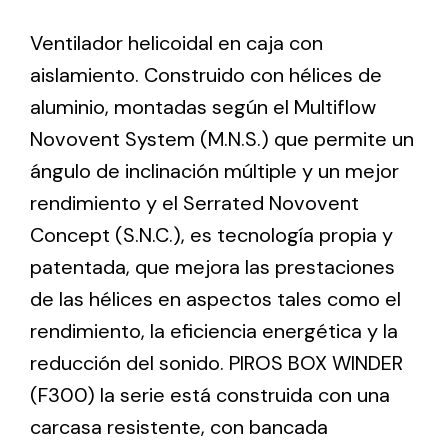
Ventilador helicoidal en caja con
Ventilation
aislamiento. Construido con hélices de
The incorporation of Novovent into the group
aluminio, montadas según el Multiflow
meant a greater offer of ventilation products for
Novovent System (M.N.S.) que permite un
different uses
ángulo de inclinación múltiple y un mejor
rendimiento y el Serrated Novovent
Concept (S.N.C.), es tecnología propia y
patentada, que mejora las prestaciones
de las hélices en aspectos tales como el
Iluminación Solar
rendimiento, la eficiencia energética y la
Variedad de soluciones solares para todo tipo
reducción del sonido. PIROS BOX WINDER
de necesidades.
(F300) la serie está construida con una
carcasa resistente, con bancada