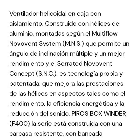
Ventilador helicoidal en caja con
Ventilation
aislamiento. Construido con hélices de
The incorporation of Novovent into the group
aluminio, montadas según el Multiflow
meant a greater offer of ventilation products for
Novovent System (M.N.S.) que permite un
different uses
ángulo de inclinación múltiple y un mejor
rendimiento y el Serrated Novovent
Concept (S.N.C.), es tecnología propia y
patentada, que mejora las prestaciones
de las hélices en aspectos tales como el
Iluminación Solar
rendimiento, la eficiencia energética y la
Variedad de soluciones solares para todo tipo
reducción del sonido. PIROS BOX WINDER
de necesidades.
(F400) la serie está construida con una
carcasa resistente, con bancada