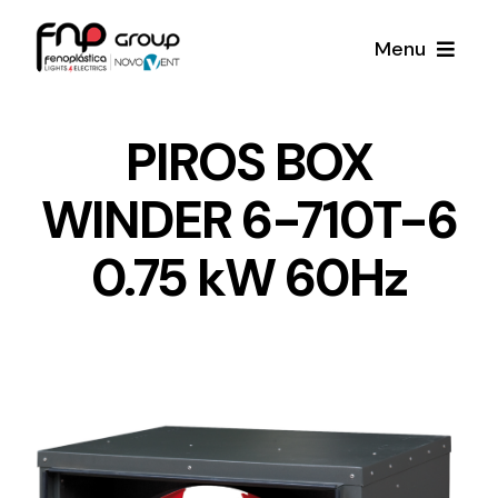
Skip
Menu
to
content
Productos
PIROS BOX
WINDER 6-710T-6
Noticias
0.75 kW 60Hz
Proyectos
Iluminación y Material Eléctrico
Sobre Nosotros
Toda una gama de productos de iluminación y
material eléctrico.
Contacto