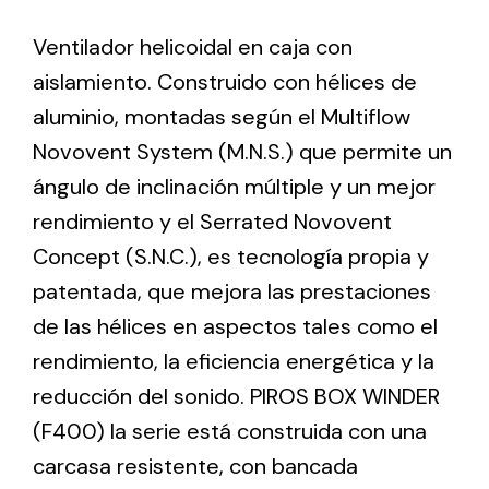
Ventilador helicoidal en caja con
Ventilation
aislamiento. Construido con hélices de
The incorporation of Novovent into the group
aluminio, montadas según el Multiflow
meant a greater offer of ventilation products for
Novovent System (M.N.S.) que permite un
different uses
ángulo de inclinación múltiple y un mejor
rendimiento y el Serrated Novovent
Concept (S.N.C.), es tecnología propia y
patentada, que mejora las prestaciones
de las hélices en aspectos tales como el
Iluminación Solar
rendimiento, la eficiencia energética y la
Variedad de soluciones solares para todo tipo
reducción del sonido. PIROS BOX WINDER
de necesidades.
(F400) la serie está construida con una
carcasa resistente, con bancada