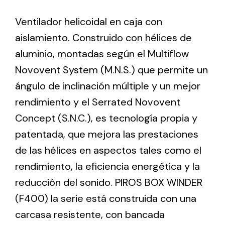
Ventilador helicoidal en caja con
Ventilation
aislamiento. Construido con hélices de
The incorporation of Novovent into the group
aluminio, montadas según el Multiflow
meant a greater offer of ventilation products for
Novovent System (M.N.S.) que permite un
different uses
ángulo de inclinación múltiple y un mejor
rendimiento y el Serrated Novovent
Concept (S.N.C.), es tecnología propia y
patentada, que mejora las prestaciones
de las hélices en aspectos tales como el
Iluminación Solar
rendimiento, la eficiencia energética y la
Variedad de soluciones solares para todo tipo
reducción del sonido. PIROS BOX WINDER
de necesidades.
(F400) la serie está construida con una
carcasa resistente, con bancada