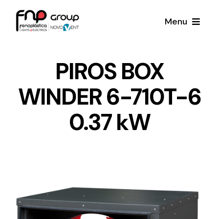
Skip
Menu
to
content
Productos
PIROS BOX
WINDER 6-710T-6
Noticias
0.37 kW
Proyectos
Iluminación y Material Eléctrico
Sobre Nosotros
Toda una gama de productos de iluminación y
material eléctrico.
Contacto