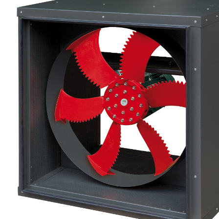
eléctr
Ligh
Elect
Equi
Comp
soluti
lighti
electr
materi
each 
and n