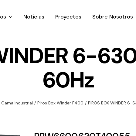
tos
Noticias
Proyectos
Sobre Nosotros
WINDER 6-630
60Hz
nación y
Ventilación
Iluminaci
rial
Amplia gama de
Solar
rico
ventiladores y
Variedad de
Gama Industrial
/
Piros Box Winder F400
/
PIROS BOX WINDER 6-6
equipos de
una gama
soluciones
ventilación
oductos de
solares par
industriales
ación y
todo tipo d
al
necesidades