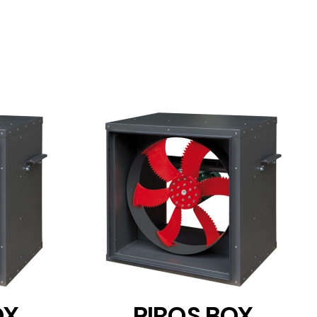
DETAILS
OX
PIROS BOX