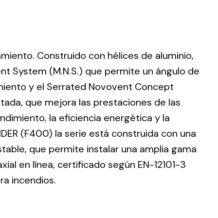
lamiento. Construido con hélices de aluminio,
ting
nt System (M.N.S.) que permite un ángulo de
dimiento y el Serrated Novovent Concept
olar
 all
ntada, que mejora las prestaciones de las
ds.
dimiento, la eficiencia energética y la
DER (F400) la serie está construida con una
stable, que permite instalar una amplia gama
ial en línea, certificado según EN-12101-3
ra incendios.