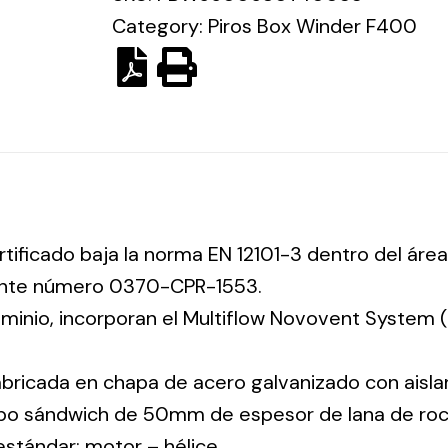
Category:
Piros Box Winder F400
rtificado baja la norma EN 12101-3 dentro del área
iente número 0370-CPR-1553.
luminio, incorporan el Multiflow Novovent System
abricada en chapa de acero galvanizado con aisla
tipo sándwich de 50mm de espesor de lana de ro
 estándar: motor – hélice.