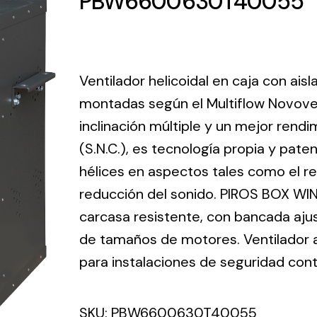
PBW6600630T40055
ico.
Ventilation
Ventilador helicoidal en caja con ais
The
Solar ligh
montadas según el Multiflow Novove
ting and
incorporation of
inclinación múltiple y un mejor ren
Variety of s
rical
Novovent into
solutions for
(S.N.C.), es tecnología propia y pate
the group
pment
kinds of nee
meant a greater
hélices en aspectos tales como el ren
lete
offer of
reducción del sonido. PIROS BOX WIN
ons in
ventilation
carcasa resistente, con bancada aju
ng and
products for
ical
de tamaños de motores. Ventilador ax
different uses
al for
para instalaciones de seguridad cont
project
eed
SKU:
PBW6600630T40055