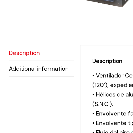
Description
Description
Additional information
• Ventilador Ce
(120′), exped
• Hélices de a
(S.N.C.).
• Envolvente f
• Envolvente 
• Flujo del aire