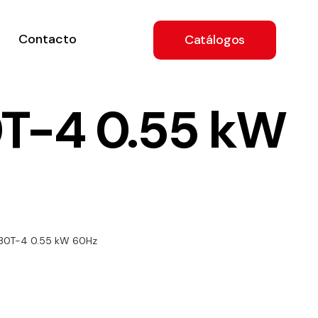
Contacto
Catálogos
T-4 0.55 kW
ón
30T-4 0.55 kW 60Hz
a
e
.