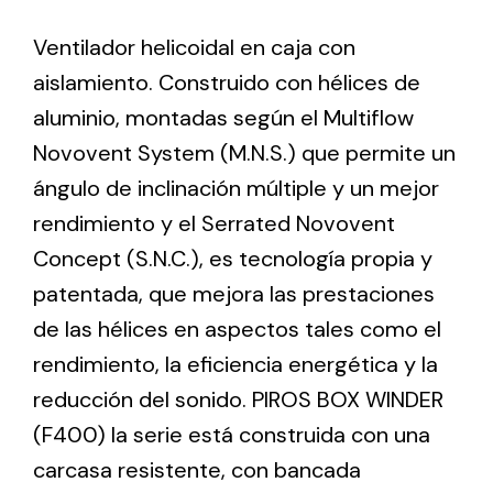
Ventilador helicoidal en caja con
Ventilation
aislamiento. Construido con hélices de
The incorporation of Novovent into the group
aluminio, montadas según el Multiflow
meant a greater offer of ventilation products for
Novovent System (M.N.S.) que permite un
different uses
ángulo de inclinación múltiple y un mejor
rendimiento y el Serrated Novovent
Concept (S.N.C.), es tecnología propia y
patentada, que mejora las prestaciones
de las hélices en aspectos tales como el
Iluminación Solar
rendimiento, la eficiencia energética y la
Variedad de soluciones solares para todo tipo
reducción del sonido. PIROS BOX WINDER
de necesidades.
(F400) la serie está construida con una
carcasa resistente, con bancada