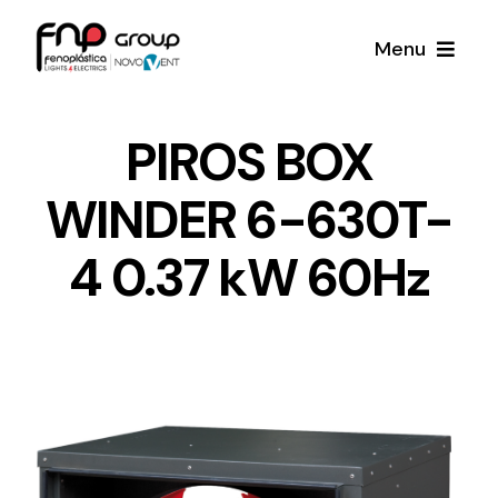
Skip
Menu
to
content
Productos
PIROS BOX
WINDER 6-630T-
Noticias
4 0.37 kW 60Hz
Proyectos
Iluminación y Material Eléctrico
Sobre Nosotros
Toda una gama de productos de iluminación y
material eléctrico.
Contacto